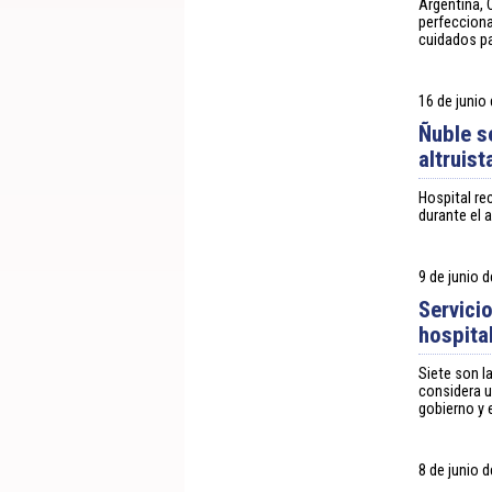
Argentina, 
perfecciona
cuidados pa
16 de junio
Ñuble s
altruis
Hospital re
durante el 
9 de junio 
Servici
hospita
Siete son l
considera u
gobierno y 
8 de junio 