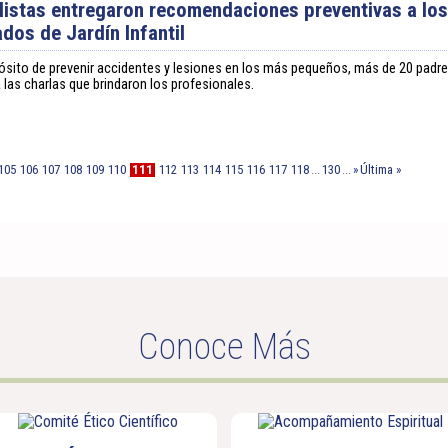
listas entregaron recomendaciones preventivas a lo
dos de Jardín Infantil
ósito de prevenir accidentes y lesiones en los más pequeños, más de 20 padr
a las charlas que brindaron los profesionales.
105
106
107
108
109
110
111
112
113
114
115
116
117
118
...
130
...
»
Última »
Conoce Más