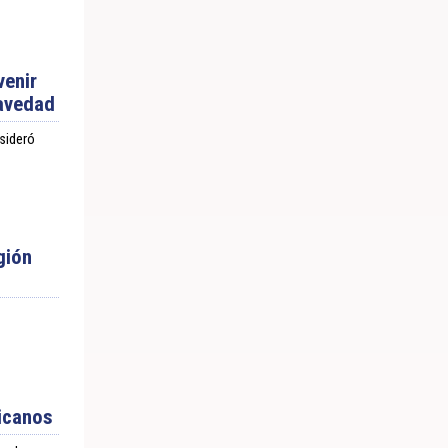
venir
ravedad
sideró
gión
icanos