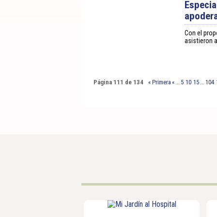
Especia
apodera
Con el prop
asistieron 
Página 111 de 134
« Primera
«
...
5
10
15
...
104