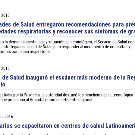
e 2016
ades de Salud entregaron recomendaciones para pre
dades respiratorias y reconocer sus síntomas de g
o la demanda asistencial y situación epidemiológica, el Servicio de Salud con
e estrategias en la red de Ñuble para responder al incremento de consultas y
ciones por causa respiratoria.
e 2016
a de Salud inauguró el escáner más moderno de la Re
bío
estadía por la Provincia, la autoridad destacó los beneficios de la tecnológica
 que posiciona al Hospital como un referente regional.
 de 2016
arios se capacitaron en centros de salud Latinoamer