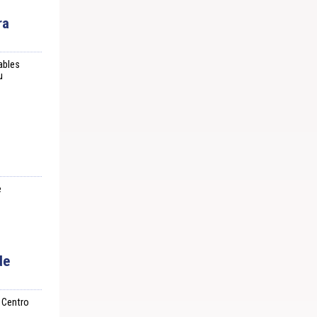
ra
ables
u
e
de
l Centro