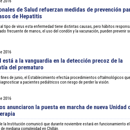
 de 2016
onales de Salud refuerzan medidas de prevención pa
casos de Hepatitis
al tipo de virus esta enfermedad tiene distintas causas, pero hábitos respons
ado frecuente de manos, el uso del condón y la vacunación, pueden prevenir s
 de 2016
l está a la vanguardia en la detección precoz de la
atía del prematuro
 fines de junio, el Establecimiento efectúa procedimientos oftalmológicos qu
diagnosticar a pacientes pediátricos con riesgo de perder la visión.
 de 2016
vos anunciaron la puesta en marcha de nueva Unidad 
erapia
 de la Institución comunicó que durante noviembre estará en funcionamiento e
de mediana complejidad en Chillán.