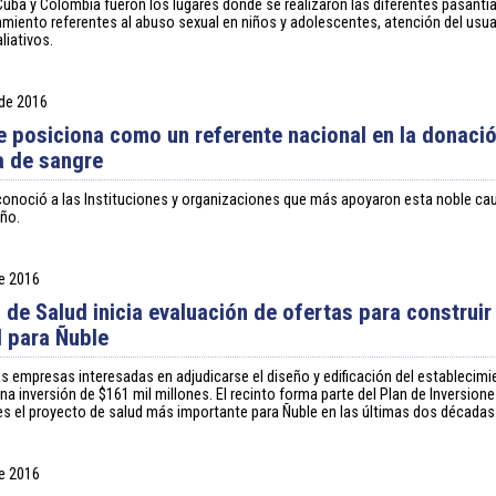
Cuba y Colombia fueron los lugares donde se realizaron las diferentes pasantí
miento referentes al abuso sexual en niños y adolescentes, atención del usua
liativos.
 de 2016
e posiciona como un referente nacional en la donaci
ta de sangre
conoció a las Instituciones y organizaciones que más apoyaron esta noble ca
año.
de 2016
o de Salud inicia evaluación de ofertas para construi
l para Ñuble
as empresas interesadas en adjudicarse el diseño y edificación del establecimi
na inversión de $161 mil millones. El recinto forma parte del Plan de Inversione
es el proyecto de salud más importante para Ñuble en las últimas dos décadas
de 2016