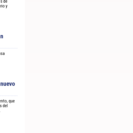
as de
rio y
ón
usa
r nuevo
ento, que
s del
.