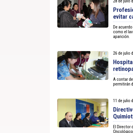
28 de julio
Profesi
evitar 
De acuerdo 
como el lav
aparición.
26 de julio
Hospita
retinop
A contar de
permitirán 
11 de julio
Directi
Quimiot
El Director
Oncológico 