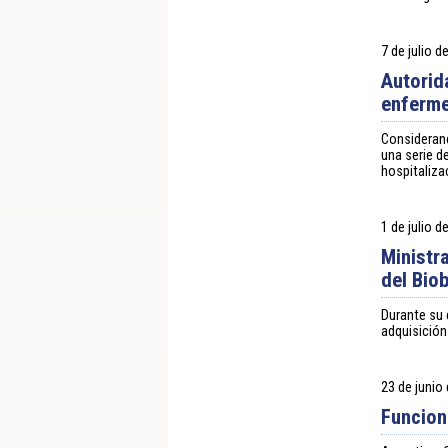
7 de julio d
Autorid
enferme
Considerand
una serie d
hospitaliza
1 de julio d
Ministr
del Bio
Durante su 
adquisición
23 de junio
Funcion