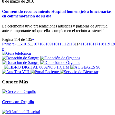
8 de marzo de 2016
Con sentido reconocimiento Hospital homenajeó a funcionarias
en conmemoración de su día
La ceremonia tuvo presentaciones artísticas y palabras de gratitud
ante el importante rol que ellas cumplen en el recinto asistencial.
Página 114 de 135
«
Primera
«
...
5
10
15
...
107
108
109
110
111
112
113
114
115
116
117
118
119
12
»
Conoce Más
Crece con Orgullo