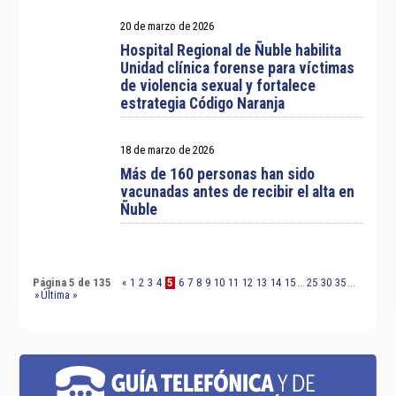
20 de marzo de 2026
Hospital Regional de Ñuble habilita
Unidad clínica forense para víctimas
de violencia sexual y fortalece
estrategia Código Naranja
18 de marzo de 2026
Más de 160 personas han sido
vacunadas antes de recibir el alta en
Ñuble
Página 5 de 135
«
1
2
3
4
5
6
7
8
9
10
11
12
13
14
15
...
25
30
35
...
»
Última »