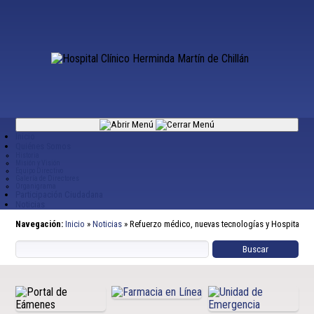
Inicio
Quiénes Somos
Historia
Misión y Visión
Equipo Directivo
Galería de Directores
Organigrama
Participación Ciudadana
Noticias
Navegación:
Inicio
»
Noticias
»
Refuerzo médico, nuevas tecnologías y Hospital Reg