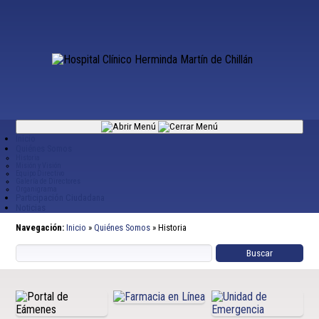
Inicio
Quiénes Somos
Historia
Misión y Visión
Equipo Directivo
Galería de Directores
Organigrama
Participación Ciudadana
Noticias
Navegación:
Inicio
»
Quiénes Somos
»
Historia