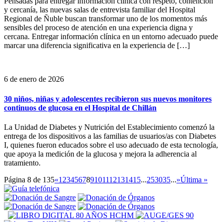
Pensadas para entregar información clínica con respeto, contención
y cercanía, las nuevas salas de entrevista familiar del Hospital
Regional de Ñuble buscan transformar uno de los momentos más
sensibles del proceso de atención en una experiencia digna y
cercana. Entregar información clínica en un entorno adecuado puede
marcar una diferencia significativa en la experiencia de […]
6 de enero de 2026
30 niños, niñas y adolescentes recibieron sus nuevos monitores
continuos de glucosa en el Hospital de Chillán
La Unidad de Diabetes y Nutrición del Establecimiento comenzó la
entrega de los dispositivos a las familias de usuarios/as con Diabetes
I, quienes fueron educados sobre el uso adecuado de esta tecnología,
que apoya la medición de la glucosa y mejora la adherencia al
tratamiento.
Página 8 de 135
«
1
2
3
4
5
6
7
8
9
10
11
12
13
14
15
...
25
30
35
...
»
Última »