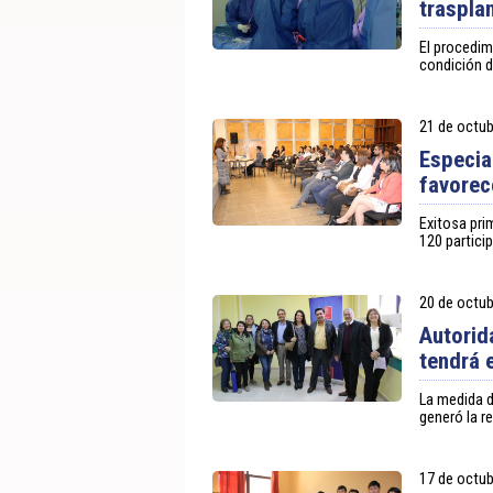
traspla
El procedim
condición d
21 de octub
Especia
favorec
Exitosa pri
120 partici
20 de octub
Autorid
tendrá 
La medida d
generó la r
17 de octub