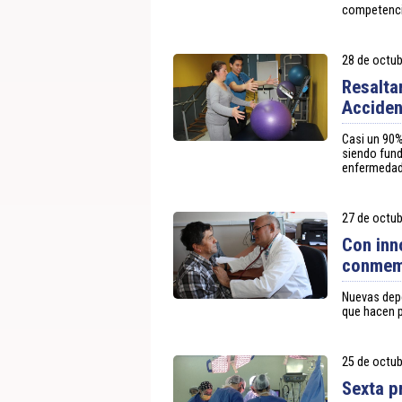
competencia
28 de octub
Resalta
Acciden
Casi un 90%
siendo fund
enfermedad 
27 de octub
Con inn
conmemo
Nuevas dep
que hacen p
25 de octub
Sexta p