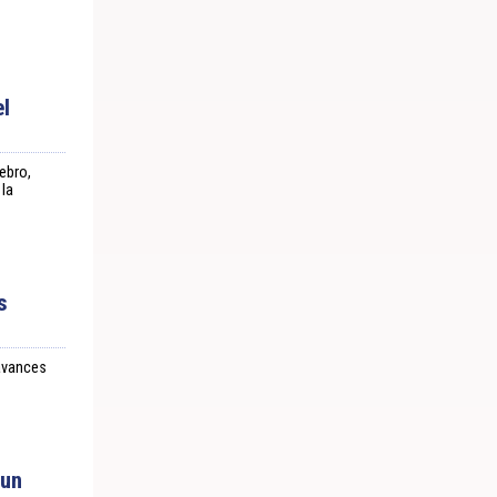
el
ebro,
 la
s
avances
 un