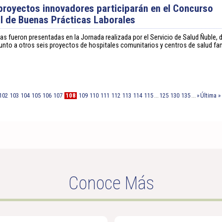
proyectos innovadores participarán en el Concurso
l de Buenas Prácticas Laborales
ivas fueron presentadas en la Jornada realizada por el Servicio de Salud Ñuble,
 junto a otros seis proyectos de hospitales comunitarios y centros de salud fami
102
103
104
105
106
107
108
109
110
111
112
113
114
115
...
125
130
135
...
»
Última »
Conoce Más