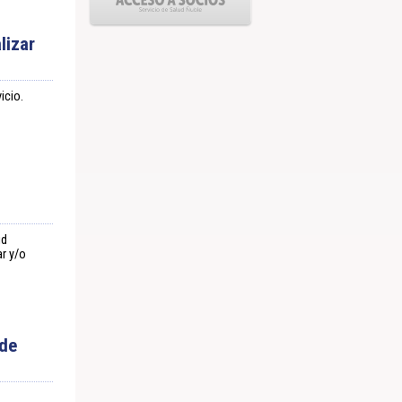
lizar
icio.
ud
r y/o
 de