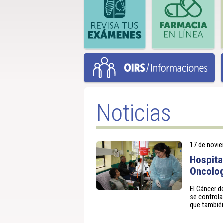
Noticias
17 de novi
Hospita
Oncolog
El Cáncer d
se controla
que también