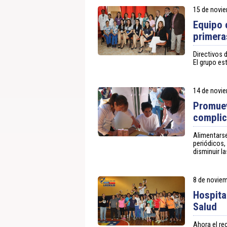
15 de novi
Equipo 
primera
Directivos d
El grupo es
14 de novi
Promuev
complic
Alimentarse
periódicos,
disminuir l
8 de novie
Hospita
Salud
Ahora el rec