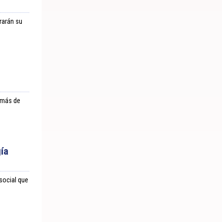
rarán su
 más de
ía
social que