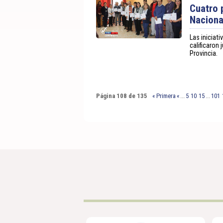
Cuatro 
Naciona
Las iniciat
calificaron
Provincia.
Página 108 de 135
« Primera
«
...
5
10
15
...
101