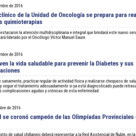
embre de 2016
clínico de la Unidad de Oncología se prepara para rea
s quimioterapias
estacaron la atención multidisciplinaria e integral que brindará este nuevo serv
tará liderado por el Oncólogo Víctor Manuel Saure.
embre de 2016
en la vida saludable para prevenir la Diabetes y sus
aciones
 sanamente, practicar regular de actividad física y realizarse chequeos de sal
 y seguir el tratamiento adecuadamente si ya está diagnosticado puede retrasa
as complicaciones agudas y crónicas de esta enfermedad.
mbre de 2016
l se coronó campeón de las Olimpíadas Provinciales
into de salud chillanejo deberá representar a la Red Asistencial de Ñuble, en la