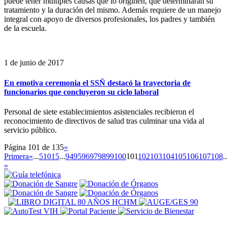
puede tener múltiples causas que lo originen, que determinarán su
tratamiento y la duración del mismo. Además requiere de un manejo
integral con apoyo de diversos profesionales, los padres y también
de la escuela.
1 de junio de 2017
En emotiva ceremonia el SSÑ destacó la trayectoria de
funcionarios que concluyeron su ciclo laboral
Personal de siete establecimientos asistenciales recibieron el
reconocimiento de directivos de salud tras culminar una vida al
servicio público.
Página 101 de 135
«
Primera
«
...
5
10
15
...
94
95
96
97
98
99
100
101
102
103
104
105
106
107
108
..
»