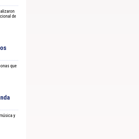
nalizaron
cional de
nos
rsonas que
unda
 música y