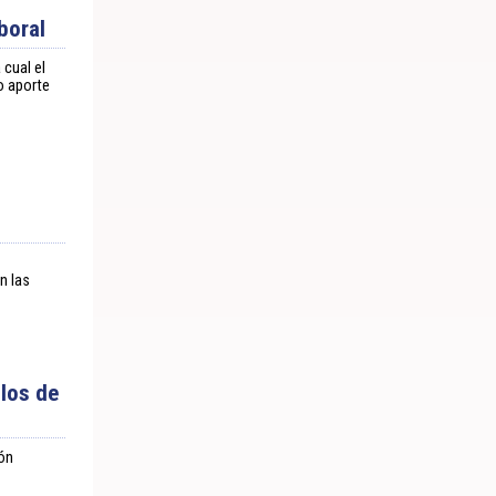
boral
cual el
o aporte
n las
ilos de
ión