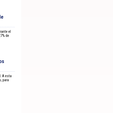
de
rante el
 27% de
os
. A esta
, para