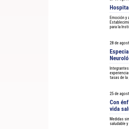
Hospita
Emoción y a
Establecimi
para la Ins
28 de agos
Especia
Neurológ
Integrantes
experiencia
tasas de la
25 de agos
Con énf
vida sa
Medidas sim
saludable y