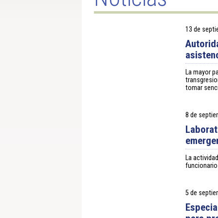
13 de sept
Autorid
asisten
La mayor pa
transgresio
tomar senci
8 de septi
Laborat
emergen
La activida
funcionario
5 de septi
Especia