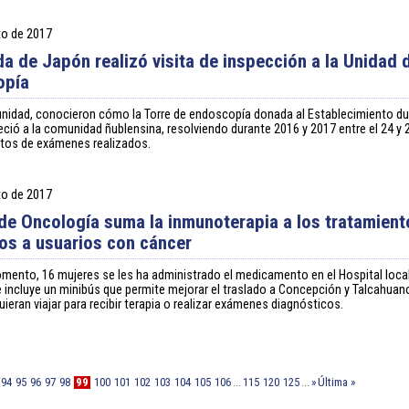
to de 2017
a de Japón realizó visita de inspección a la Unidad 
opía
unidad, conocieron cómo la Torre de endoscopía donada al Establecimiento du
eció a la comunidad ñublensina, resolviendo durante 2016 y 2017 entre el 24 y
ntos de exámenes realizados.
to de 2017
de Oncología suma la inmunoterapia a los tratamient
os a usuarios con cáncer
mento, 16 mujeres se les ha administrado el medicamento en el Hospital local
 incluye un minibús que permite mejorar el traslado a Concepción y Talcahuano
uieran viajar para recibir terapia o realizar exámenes diagnósticos.
94
95
96
97
98
99
100
101
102
103
104
105
106
...
115
120
125
...
»
Última »