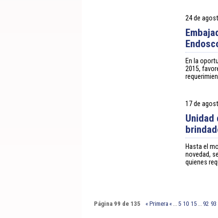
24 de agos
Embajad
Endosc
En la oport
2015, favor
requerimie
17 de agos
Unidad 
brindad
Hasta el mo
novedad, se
quienes req
Página 99 de 135
« Primera
«
...
5
10
15
...
92
93