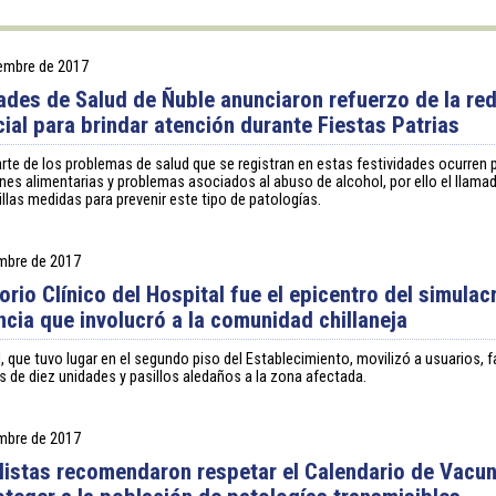
iembre de 2017
ades de Salud de Ñuble anunciaron refuerzo de la re
cial para brindar atención durante Fiestas Patrias
rte de los problemas de salud que se registran en estas festividades ocurren 
nes alimentarias y problemas asociados al abuso de alcohol, por ello el llama
llas medidas para prevenir este tipo de patologías.
embre de 2017
orio Clínico del Hospital fue el epicentro del simulac
cia que involucró a la comunidad chillaneja
d, que tuvo lugar en el segundo piso del Establecimiento, movilizó a usuarios, f
s de diez unidades y pasillos aledaños a la zona afectada.
embre de 2017
listas recomendaron respetar el Calendario de Vacu