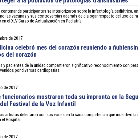
oteger a la población de patologías transmisibles
 centenar de participantes se interiorizaron sobre la infectología pediátrica, a
o las vacunas y sus controversias además de dialogar respecto del uso de ra
s en el XLV Curso de Actualización en Pediatría.
embre de 2017
icina celebró mes del corazón reuniendo a ñublensi
s del corazón
s y pacientes de la unidad compartieron significativo reconocimiento con pe
rvenidos por diversas cardiopatías.
to de 2017
e funcionarios mostraron toda su impronta en la Seg
del Festival de la Voz Infantil
s artistas deleitaron con sus voces en la sana competencia que incentivó la
n el Hospital.
to de 2017