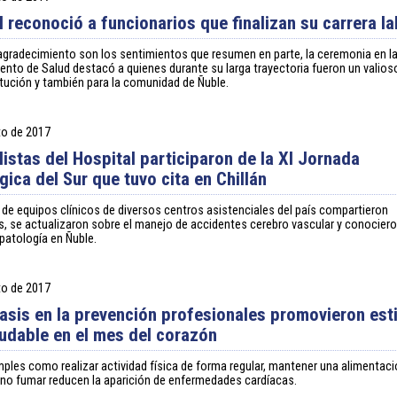
l reconoció a funcionarios que finalizan su carrera la
gradecimiento son los sentimientos que resumen en parte, la ceremonia en la 
ento de Salud destacó a quienes durante su larga trayectoria fueron un valios
titución y también para la comunidad de Ñuble.
to de 2017
listas del Hospital participaron de la XI Jornada
ica del Sur que tuvo cita en Chillán
 de equipos clínicos de diversos centros asistenciales del país compartieron
s, se actualizaron sobre el manejo de accidentes cerebro vascular y conociero
 patología en Ñuble.
to de 2017
asis en la prevención profesionales promovieron est
ludable en el mes del corazón
ples como realizar actividad física de forma regular, mantener una alimentac
 no fumar reducen la aparición de enfermedades cardíacas.