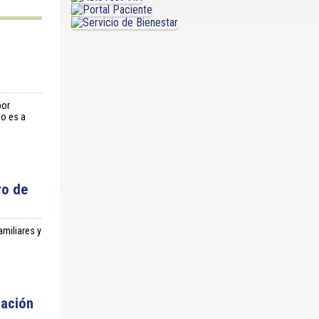
d
por
do es a
ro de
amiliares y
nación