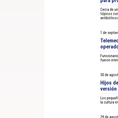
para pr
Cerca de un
tópicos com
antibiótico
1 de septi
Telemed
operado
Funcionario
fueron inte
30 de agos
Hijos d
versión 
Los pequeño
la cultura e
29 de agos