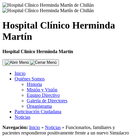
Hospital Clínico Herminda
Martín
Hospital Clínico Herminda Martín
Inicio
Quiénes Somos
Historia
Misión y Visión
Equipo Directivo
Galería de Directores
Organigrama
Participación Ciudadana
Noticias
Navegación:
Inicio
»
Noticias
»
Funcionarios, familiares y
pacientes respondieron positivamente frente a un nuevo Simulacro