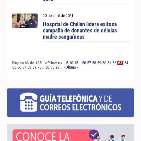
20 de abril de 2021
Hospital de Chillán lidera exitosa
campaña de donantes de células
madre sanguíneas
Página 63 de 135
« Primera
«
...
5
10
15
...
56
57
58
59
60
61
62
63
64
65
66
67
68
69
70
...
80
85
90
...
»
Última »