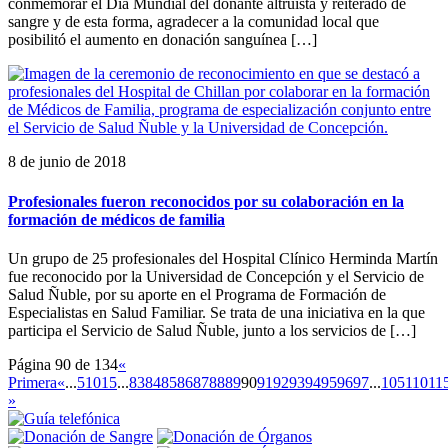
conmemorar el Día Mundial del donante altruista y reiterado de
sangre y de esta forma, agradecer a la comunidad local que
posibilitó el aumento en donación sanguínea […]
8 de junio de 2018
Profesionales fueron reconocidos por su colaboración en la
formación de médicos de familia
Un grupo de 25 profesionales del Hospital Clínico Herminda Martín
fue reconocido por la Universidad de Concepción y el Servicio de
Salud Ñuble, por su aporte en el Programa de Formación de
Especialistas en Salud Familiar. Se trata de una iniciativa en la que
participa el Servicio de Salud Ñuble, junto a los servicios de […]
Página 90 de 134
«
Primera
«
...
5
10
15
...
83
84
85
86
87
88
89
90
91
92
93
94
95
96
97
...
105
110
11
»