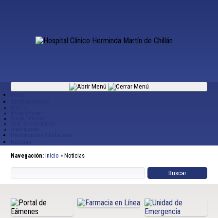
Inicio
Quiénes Somos
Historia
Misión y Visión
Equipo Directivo
Galería de Directores
Organigrama
Participación Ciudadana
Noticias
Navegación:
Inicio
»
Noticias