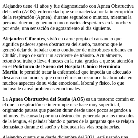
Alejandro tiene 41 años y fue diagnosticado con Apnea Obstructiva
del sueño (AOS), enfermedad que se caracteriza por la interrupción
de la respiración (Apnea), durante segundos o minutos, mientras la
persona duerme, generando uno o varios despertares en la noche y
por ende, una sensación de agotamiento al día siguiente.
Alejandro Cifuentes
, vivió en carne propia el cansancio que
significa padecer apnea obstructiva del sueño, trastorno que le
generó dejar de trabajar como conductor de microbuses urbanos en
Chillán, luego de sufrir un accidente de tránsito. Actualmente,
retomó su trabajo lleva 4 meses en la ruta, gracias a que su atención
en el
Policlínico del Sueño del Hospital Clínico Herminda
Martín
, le permitió tratar la enfermedad que impedía un adecuado
descanso nocturno y que como él mismo reconoce lo abrumaba en
muchos aspectos de su vida: emocional, laboral y físico, lo que
incluso le causó problemas emocionales.
La
Apnea Obstructiva del Sueño (AOS)
es un trastorno común en
el que la respiración se interrumpe o se hace muy superficial,
originando pausas que pueden durar desde unos pocos segundos a
minutos. Es causada por una obstrucción generada por los músculos
de la lengua, el paladar blando o partes de la garganta que se relajan
demasiado durante el sueño y bloquean las vías respiratorias.
Alejandro cuenta que desde diciembre del 2021, está usando una