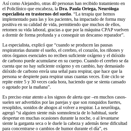
Así como Alejandro, otras 40 personas han recibido tratamiento en
el Policlínico que encabeza, la
Dra. Paula Ortega, Neuróloga
especialista en trastornos del sueño
. “La terapia que hemos
implementado para las y los pacientes, ha impactado de forma muy
positiva en su calidad de vida, permitiendo que muchos de ellos,
retomen su vida laboral, gracias a que por la máquina CPAP vuelven
a dormir de forma profunda y a conseguir un descanso reparador”.
La especialista, explicó que “cuando se producen las pausas
respiratorias durante el sueño, el cerebro, el corazón, los riñones y
otros órganos esenciales no reciben suficiente oxígeno y el dióxido
de carbono puede acumularse en su cuerpo. Cuando el cerebro se da
cuenta que no hay suficiente oxígeno y en cambio, hay demasiado
dióxido de carbono envía una señal para respirar, que hace que la
persona se despierte para respirar unas cuantas veces. Este ciclo se
repite entre 5 y 30 veces cada hora, haciendo que se sienta cansado
o agotado por la mañana”.
Es preciso estar atento a los signos de alerta que –en muchos casos-
suelen ser advertidos por las parejas y que son ronquidos fuertes,
resoplidos, sonidos de ahogos al volver a respirar. La neuróloga,
agregó “si alguien siente más somnolencia de lo habitual, suele
despertar en muchas ocasiones durante la noche, o al levantarse
siente la garganta seca o le duele la cabeza y además tiene dificultad
para concentrarse o cambios de humor durante el día”, es