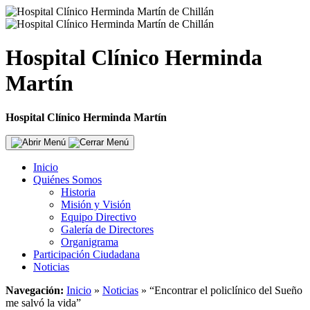
Hospital Clínico Herminda
Martín
Hospital Clínico Herminda Martín
Inicio
Quiénes Somos
Historia
Misión y Visión
Equipo Directivo
Galería de Directores
Organigrama
Participación Ciudadana
Noticias
Navegación:
Inicio
»
Noticias
»
“Encontrar el policlínico del Sueño
me salvó la vida”