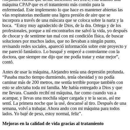
máquina CPAP que es el tratamiento más común para la
enfermedad. Este implemento lo que hace es mantener abiertas las
vías respiratorias mediante una ligera presión de aire que se
incorpora a través de una máscara que se coloca sobre la nariz y la
boca. “Estoy muy agradecido de Dios, de la dra. Ortega y de los
profesionales, porque a mí encontrarlos me salvó la vida, yo después
de chocar y de sentirme tan mal con mi condición física, de buscar
soluciones por muchos lados, que no llevaban a ningún punto,
revisando redes sociales, apareció información sobre este proyecto y
me pareció fantástico. Lo busqué y empecé a controlarme con la
doctora, que siempre me dijo que me podía tratar y estar mejor”,
contó.
Antes de usar la máquina, Alejandro tenía una depresión profunda.
“Pasaba mucho tiempo durmiendo, tenía obesidad y no podía
caminar más de 200 metros, me sentía terrible porque también con
esto se afectaba toda mi familia. Me había entregado a Dios y que
me llevara. Cuando recibí mi máquina, fue como cuando vas a
acampar, y llevas una mochila súper cargada y te la sacas, así me
sentí. La primera noche que la usé, descansé al tiro. Después de una
semana, volví a trabajar. Ahora ando con mi máquina para todos
lados. Yo bajé de peso, estoy normal, feliz”.
Mejoras en la calidad de vida gracias al tratamiento