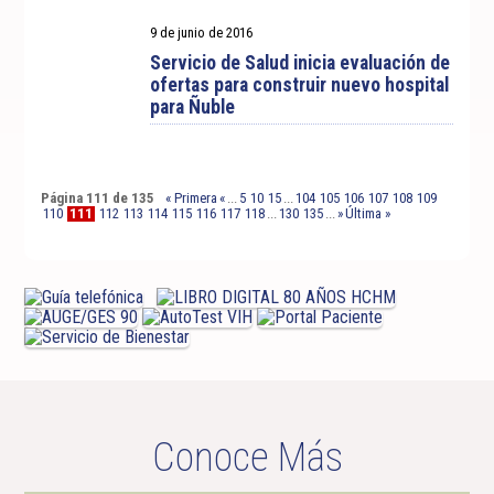
9 de junio de 2016
Servicio de Salud inicia evaluación de
ofertas para construir nuevo hospital
para Ñuble
Página 111 de 135
« Primera
«
...
5
10
15
...
104
105
106
107
108
109
110
111
112
113
114
115
116
117
118
...
130
135
...
»
Última »
Conoce Más