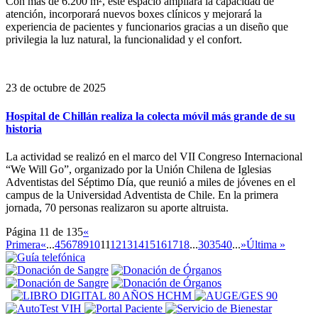
Con más de 6.200 m², este espacio ampliará la capacidad de
atención, incorporará nuevos boxes clínicos y mejorará la
experiencia de pacientes y funcionarios gracias a un diseño que
privilegia la luz natural, la funcionalidad y el confort.
23 de octubre de 2025
Hospital de Chillán realiza la colecta móvil más grande de su
historia
La actividad se realizó en el marco del VII Congreso Internacional
“We Will Go”, organizado por la Unión Chilena de Iglesias
Adventistas del Séptimo Día, que reunió a miles de jóvenes en el
campus de la Universidad Adventista de Chile. En la primera
jornada, 70 personas realizaron su aporte altruista.
Página 11 de 135
«
Primera
«
...
4
5
6
7
8
9
10
11
12
13
14
15
16
17
18
...
30
35
40
...
»
Última »