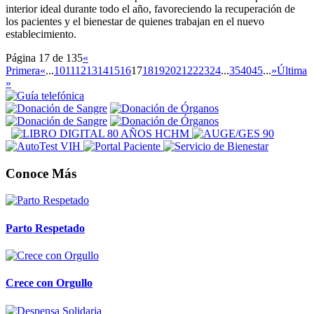
interior ideal durante todo el año, favoreciendo la recuperación de
los pacientes y el bienestar de quienes trabajan en el nuevo
establecimiento.
Página 17 de 135
«
Primera
«
...
10
11
12
13
14
15
16
17
18
19
20
21
22
23
24
...
35
40
45
...
»
Última
»
Conoce Más
Parto Respetado
Crece con Orgullo