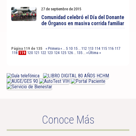
27 de septiembre de 2015
Comunidad celebró el Día del Donante
de Órganos en masiva corrida familiar
Página 119 de 135
« Primera
«
...
5
10
15
...
112
113
114
115
116
117
118
119
120
121
122
123
124
125
126
...
135
...
»
Última »
Conoce Más