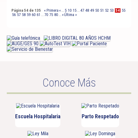
Página 54 de 135
« Primera
«
...
5
10
15
...
47
48
49
50
51
52
53
54
55
56
57
58
59
60
61
...
70
75
80
...
»
Última »
Conoce Más
Escuela Hospitalaria
Parto Respetado