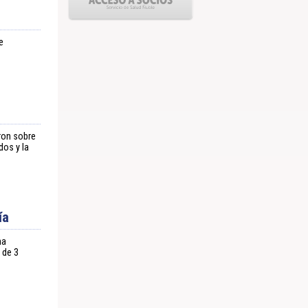
e
ron sobre
dos y la
ía
na
 de 3