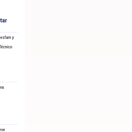
tar
 Cesfam y
 Técnico
va.
eve