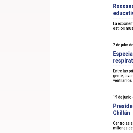
Rossana
educati
La exponent
estilos mus
2 de julio d
Especia
respira
Entre las p
gente, lava
ventilar lo
19 de junio
Preside
Chillán
Centro asis
millones de