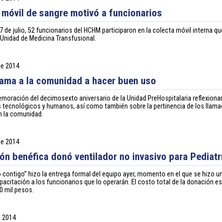
 móvil de sangre motivó a funcionarios
7 de julio, 52 funcionarios del HCHM participaron en la colecta móvil interna qu
 Unidad de Medicina Transfusional.
 de 2014
ama a la comunidad a hacer buen uso
moración del decimosexto aniversario de la Unidad PreHospitalaria reflexiona
 tecnológicos y humanos, así como también sobre la pertinencia de los llama
n la comunidad.
 de 2014
ón benéfica donó ventilador no invasivo para Pediatr
 contigo” hizo la entrega formal del equipo ayer, momento en el que se hizo u
acitación a los funcionarios que lo operarán. El costo total de la donación es
0 mil pesos.
e 2014