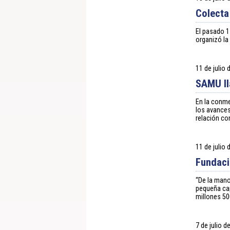
Colecta
El pasado 1
organizó la
11 de julio
SAMU ll
En la conme
los avances
relación co
11 de julio
Fundaci
“De la mano
pequeña cap
millones 50
7 de julio d