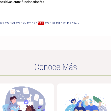
ositivas entre funcionarios/as.
121
122
123
124
125
126
127
128
129
130
131
132
133
134
»
Conoce Más