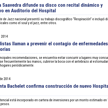
 Saavedra difunde su disco con recital dinámico y
vo en Auditorio del Hospital
e de Jazz nacional presentó su trabajo discográfico “Respiración” e incluyó d
icales como el soul y el jazz, entre otros.
e 2014
listas llaman a prevenir el contagio de enfermedade
torias
rincipales recomendaciones, se encuentra evitar concurrir a lugares muy concu
rse frecuentemente las manos, cubrirse la boca con el antebrazo al estornudar 
s hogares periódicamente.
 de 2014
nta Bachelet confirma construcción de nuevo Hospita
tencial está incorporado en cartera de inversiones por un monto estimado en 
 pesos.