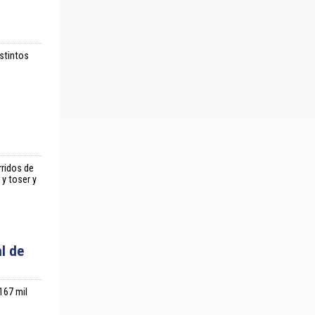
istintos
s
rridos de
y toser y
l de
167 mil