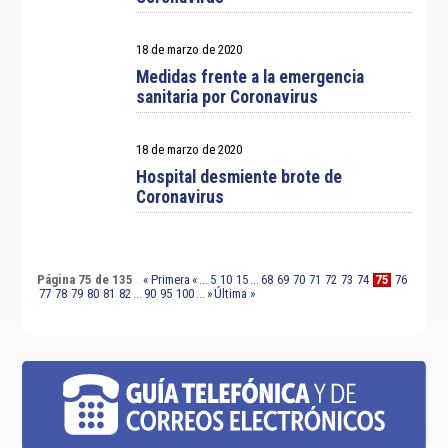
18 de marzo de 2020
Medidas frente a la emergencia
sanitaria por Coronavirus
18 de marzo de 2020
Hospital desmiente brote de
Coronavirus
Página 75 de 135
« Primera
«
...
5
10
15
...
68
69
70
71
72
73
74
75
76
77
78
79
80
81
82
...
90
95
100
...
»
Última »