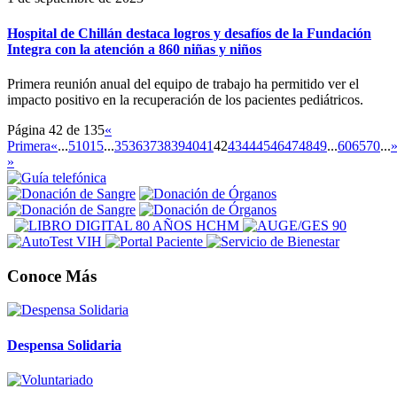
Hospital de Chillán destaca logros y desafíos de la Fundación
Integra con la atención a 860 niñas y niños
Primera reunión anual del equipo de trabajo ha permitido ver el
impacto positivo en la recuperación de los pacientes pediátricos.
Página 42 de 135
«
Primera
«
...
5
10
15
...
35
36
37
38
39
40
41
42
43
44
45
46
47
48
49
...
60
65
70
...
»
Conoce Más
Despensa Solidaria