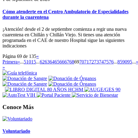
Cómo atenderte en el Centro Ambulatorio de Especialidades
durante la cuarentena
¡Atención! desde el 2 de septiembre comienza a regir una nueva
cuarentena en Chillán y Chillán Viejo. Si tienes una atención
programada en el CAE de nuestro Hospital sigue las siguientes
indicaciones
Página 69 de 135
«
Primera
«
...
5
10
15
...
62
63
64
65
66
67
68
69
70
71
72
73
74
75
76
...
85
90
95
...
»
Conoce Más
Voluntariado