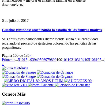
enfermedades y mejorar el ambiente familiar en el que se
desenvuelven.
6 de julio de 2017
Guatitas pintadas: amenizando la estadía de las futuras madres
Seis entusiastas participantes dieron rienda suelta a su creatividad
retratando el proceso de gestación coloreando las pancitas de las
progenitoras.
Página 100 de 135
«
Primera
«
...
5
10
15
...
93
94
95
96
97
98
99
100
101
102
103
104
105
106
107
...
»
Conoce Más