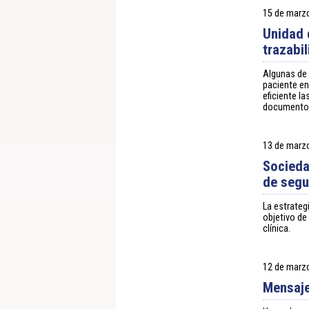
15 de marz
Unidad 
trazabil
Algunas de 
paciente e
eficiente l
documentos 
13 de marz
Socieda
de segu
La estrateg
objetivo de
clínica.
12 de marz
Mensaje 