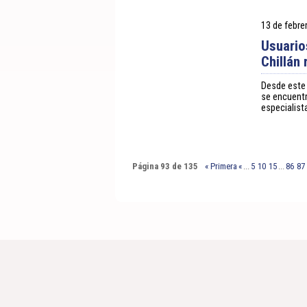
13 de febre
Usuario
Chillán
Desde este 
se encuentr
especialist
Página 93 de 135
« Primera
«
...
5
10
15
...
86
87