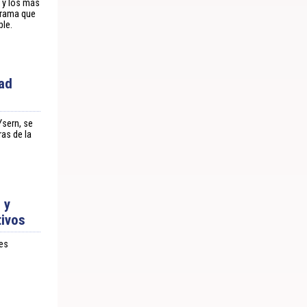
 y los más
grama que
ble.
dad
Ysern, se
as de la
 y
tivos
es