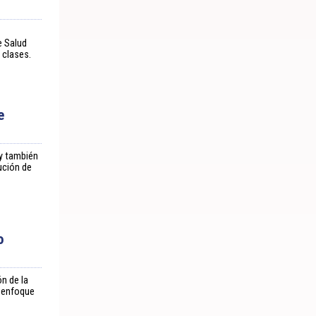
e Salud
 clases.
e
 y también
ución de
o
n de la
n enfoque