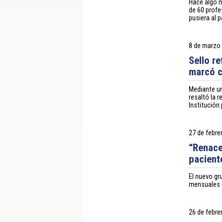
Hace algo m
de 60 prof
pusiera al p
8 de marzo
Sello re
marcó c
Mediante un
resaltó la 
Institución 
27 de febre
“Renace
paciente
El nuevo g
mensuales d
26 de febre