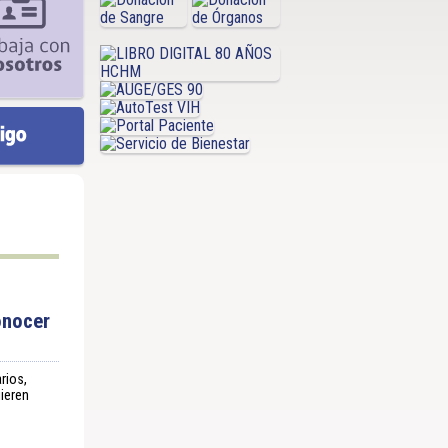
onocer
rios,
ieren