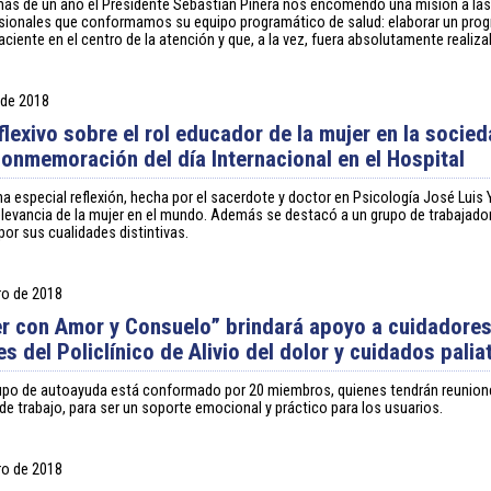
ás de un año el Presidente Sebastián Piñera nos encomendó una misión a las
esionales que conformamos su equipo programático de salud: elaborar un pro
aciente en el centro de la atención y que, a la vez, fuera absolutamente realiza
 de 2018
flexivo sobre el rol educador de la mujer en la socie
onmemoración del día Internacional en el Hospital
a especial reflexión, hecha por el sacerdote y doctor en Psicología José Luis 
relevancia de la mujer en el mundo. Además se destacó a un grupo de trabajador
por sus cualidades distintivas.
ro de 2018
r con Amor y Consuelo” brindará apoyo a cuidadores
s del Policlínico de Alivio del dolor y cuidados palia
rupo de autoayuda está conformado por 20 miembros, quienes tendrán reunion
e trabajo, para ser un soporte emocional y práctico para los usuarios.
ro de 2018