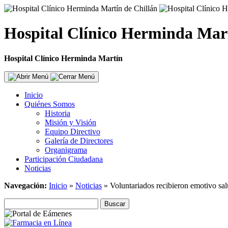
Hospital Clínico Herminda Mar
Hospital Clínico Herminda Martín
Inicio
Quiénes Somos
Historia
Misión y Visión
Equipo Directivo
Galería de Directores
Organigrama
Participación Ciudadana
Noticias
Navegación:
Inicio
»
Noticias
»
Voluntariados recibieron emotivo sa