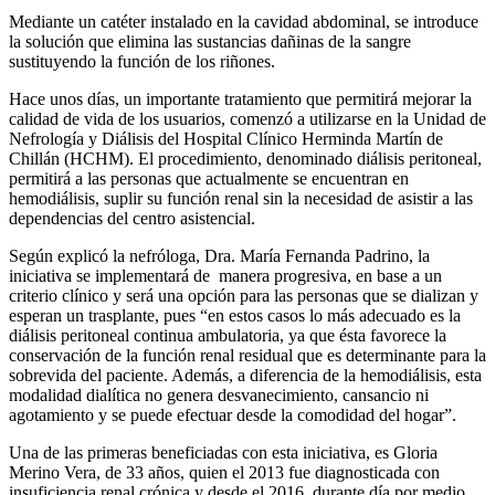
Mediante un catéter instalado en la cavidad abdominal, se introduce
la solución que elimina las sustancias dañinas de la sangre
sustituyendo la función de los riñones.
Hace unos días, un importante tratamiento que permitirá mejorar la
calidad de vida de los usuarios, comenzó a utilizarse en la Unidad de
Nefrología y Diálisis del Hospital Clínico Herminda Martín de
Chillán (HCHM). El procedimiento, denominado diálisis peritoneal,
permitirá a las personas que actualmente se encuentran en
hemodiálisis, suplir su función renal sin la necesidad de asistir a las
dependencias del centro asistencial.
Según explicó la nefróloga, Dra. María Fernanda Padrino, la
iniciativa se implementará de manera progresiva, en base a un
criterio clínico y será una opción para las personas que se dializan y
esperan un trasplante, pues “en estos casos lo más adecuado es la
diálisis peritoneal continua ambulatoria, ya que ésta favorece la
conservación de la función renal residual que es determinante para la
sobrevida del paciente. Además, a diferencia de la hemodiálisis, esta
modalidad dialítica no genera desvanecimiento, cansancio ni
agotamiento y se puede efectuar desde la comodidad del hogar”.
Una de las primeras beneficiadas con esta iniciativa, es Gloria
Merino Vera, de 33 años, quien el 2013 fue diagnosticada con
insuficiencia renal crónica y desde el 2016, durante día por medio,