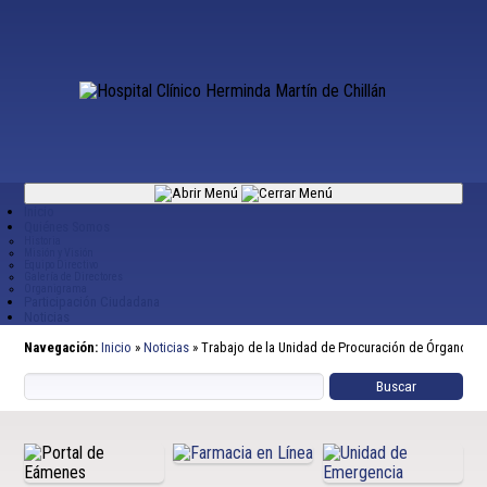
Inicio
Quiénes Somos
Historia
Misión y Visión
Equipo Directivo
Galería de Directores
Organigrama
Participación Ciudadana
Noticias
Navegación:
Inicio
»
Noticias
»
Trabajo de la Unidad de Procuración de Órganos fue