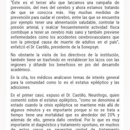
“Éste es el tercer año que lanzamos una campaña de
prevención, del mes del cerebro y ahora estamos tratando
de que se conozca más.. Hay muchas medidas de
prevención para cuidar el cerebro, entre las que se encuentra
por ejemplo tener una alimentación saludable, controlar la
presión arterial, y realizar frecuentemente actividad física
contribuye a tener un cerebro más sano y también previene
enfermedades como los accidentes cerebrovasculares que
son la principal causa de muerte de adultos en el país”,
enfatizó el Dr. Castillo, presidente de la Sonepsyn.
No obstante la visita de los directivos de la institución,
también tiene un trasfondo en restablecer los lazos con las
regiones y difundir los beneficios en pro del desarrollo
académico.
En la cita, los médicos analizaron temas de interés general
para la comunidad como lo es el estatus epiléptico y las
adicciones.
En el primer caso, expuso el Dr. Castillo, Neurólogo, quien
comentó sobre el estatus epiléptico, “como se denomina al
estado cuando la crisis epiléptica se mantiene más allá de
algunos minutos y es importante porque si no se trata a
tiempo tiene una mortalidad que es alrededor del 20% y
además de ello, genera daño cerebral. Por lo que es muy
importante el diagnóstico y tratamiento oportuno, en muchos
de estos casos se necesitan unidad de tratamiento