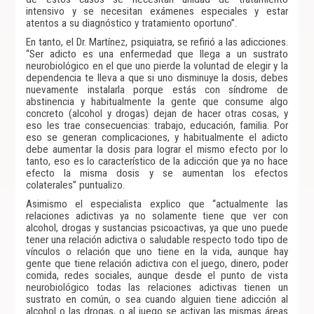
intensivo y se necesitan exámenes especiales y estar
atentos a su diagnóstico y tratamiento oportuno”.
En tanto, el Dr. Martínez, psiquiatra, se refirió a las adicciones.
“Ser adicto es una enfermedad que llega a un sustrato
neurobiológico en el que uno pierde la voluntad de elegir y la
dependencia te lleva a que si uno disminuye la dosis, debes
nuevamente instalarla porque estás con síndrome de
abstinencia y habitualmente la gente que consume algo
concreto (alcohol y drogas) dejan de hacer otras cosas, y
eso les trae consecuencias: trabajo, educación, familia. Por
eso se generan complicaciones, y habitualmente el adicto
debe aumentar la dosis para lograr el mismo efecto por lo
tanto, eso es lo característico de la adicción que ya no hace
efecto la misma dosis y se aumentan los efectos
colaterales” puntualizo.
Asimismo el especialista explico que “actualmente las
relaciones adictivas ya no solamente tiene que ver con
alcohol, drogas y sustancias psicoactivas, ya que uno puede
tener una relación adictiva o saludable respecto todo tipo de
vínculos o relación que uno tiene en la vida, aunque hay
gente que tiene relación adictiva con el juego, dinero, poder
comida, redes sociales, aunque desde el punto de vista
neurobiológico todas las relaciones adictivas tienen un
sustrato en común, o sea cuando alguien tiene adicción al
alcohol o las drogas, o al juego se activan las mismas áreas