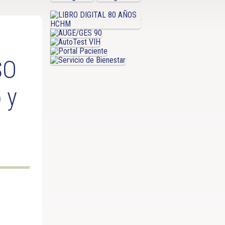
SO
 y