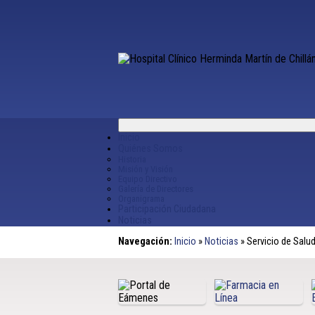
Inicio
Quiénes Somos
Historia
Misión y Visión
Equipo Directivo
Galería de Directores
Organigrama
Participación Ciudadana
Noticias
Navegación:
Inicio
»
Noticias
»
Servicio de Salud