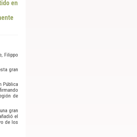
tido en
mente
, Filippo
esta gran
n Pública
 firmando
Región de
 una gran
añadió el
yo de los