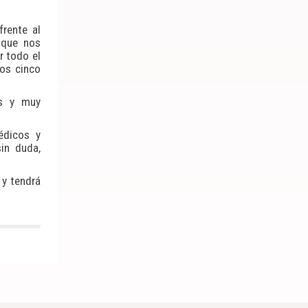
frente al
 que nos
r todo el
mos cinco
os y muy
édicos y
sin duda,
 y tendrá