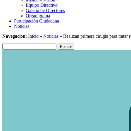
Equipo Directivo
Galería de Directores
Organigrama
Participación Ciudadana
Noticias
Navegación:
Inicio
»
Noticias
»
Realizan primera cirugía para tratar r