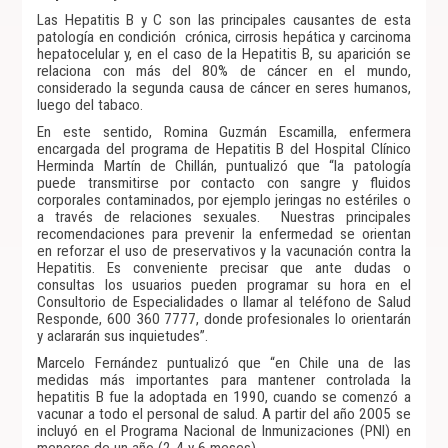
Las Hepatitis B y C son las principales causantes de esta
patología en condición crónica, cirrosis hepática y carcinoma
hepatocelular y, en el caso de la Hepatitis B, su aparición se
relaciona con más del 80% de cáncer en el mundo,
considerado la segunda causa de cáncer en seres humanos,
luego del tabaco.
En este sentido, Romina Guzmán Escamilla, enfermera
encargada del programa de Hepatitis B del Hospital Clínico
Herminda Martín de Chillán, puntualizó que “la patología
puede transmitirse por contacto con sangre y fluidos
corporales contaminados, por ejemplo jeringas no estériles o
a través de relaciones sexuales. Nuestras principales
recomendaciones para prevenir la enfermedad se orientan
en reforzar el uso de preservativos y la vacunación contra la
Hepatitis. Es conveniente precisar que ante dudas o
consultas los usuarios pueden programar su hora en el
Consultorio de Especialidades o llamar al teléfono de Salud
Responde, 600 360 7777, donde profesionales lo orientarán
y aclararán sus inquietudes”.
Marcelo Fernández puntualizó que “en Chile una de las
medidas más importantes para mantener controlada la
hepatitis B fue la adoptada en 1990, cuando se comenzó a
vacunar a todo el personal de salud. A partir del año 2005 se
incluyó en el Programa Nacional de Inmunizaciones (PNI) en
menores de un año (2-4 y 6 meses).