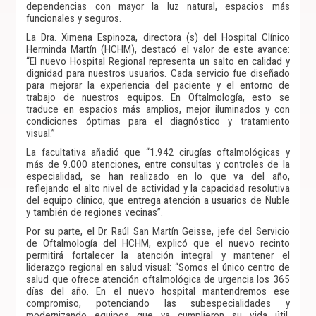
dependencias con mayor la luz natural, espacios más
funcionales y seguros.
La Dra. Ximena Espinoza, directora (s) del Hospital Clínico
Herminda Martín (HCHM), destacó el valor de este avance:
“El nuevo Hospital Regional representa un salto en calidad y
dignidad para nuestros usuarios. Cada servicio fue diseñado
para mejorar la experiencia del paciente y el entorno de
trabajo de nuestros equipos. En Oftalmología, esto se
traduce en espacios más amplios, mejor iluminados y con
condiciones óptimas para el diagnóstico y tratamiento
visual.”
La facultativa añadió que “1.942 cirugías oftalmológicas y
más de 9.000 atenciones, entre consultas y controles de la
especialidad, se han realizado en lo que va del año,
reflejando el alto nivel de actividad y la capacidad resolutiva
del equipo clínico, que entrega atención a usuarios de Ñuble
y también de regiones vecinas”.
Por su parte, el Dr. Raúl San Martín Geisse, jefe del Servicio
de Oftalmología del HCHM, explicó que el nuevo recinto
permitirá fortalecer la atención integral y mantener el
liderazgo regional en salud visual: “Somos el único centro de
salud que ofrece atención oftalmológica de urgencia los 365
días del año. En el nuevo hospital mantendremos ese
compromiso, potenciando las subespecialidades y
modernizando equipos que ya cumplieron su vida útil.