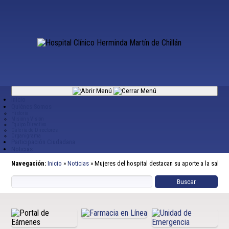
Inicio
Quiénes Somos
Historia
Misión y Visión
Equipo Directivo
Galería de Directores
Organigrama
Participación Ciudadana
Noticias
Navegación:
Inicio
»
Noticias
»
Mujeres del hospital destacan su aporte a la salud 