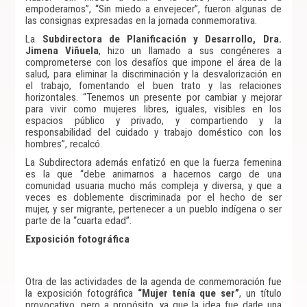
empoderarnos”, “Sin miedo a envejecer”, fueron algunas de
las consignas expresadas en la jornada conmemorativa.
La
Subdirectora de Planificación y Desarrollo, Dra.
Jimena Viñuela
, hizo un llamado a sus congéneres a
comprometerse con los desafíos que impone el área de la
salud, para eliminar la discriminación y la desvalorización en
el trabajo, fomentando el buen trato y las relaciones
horizontales. “Tenemos un presente por cambiar y mejorar
para vivir como mujeres libres, iguales, visibles en los
espacios público y privado, y compartiendo y la
responsabilidad del cuidado y trabajo doméstico con los
hombres”, recalcó.
La Subdirectora además enfatizó en que la fuerza femenina
es la que “debe animarnos a hacernos cargo de una
comunidad usuaria mucho más compleja y diversa, y que a
veces es doblemente discriminada por el hecho de ser
mujer, y ser migrante, pertenecer a un pueblo indígena o ser
parte de la “cuarta edad”.
Exposición fotográfica
Otra de las actividades de la agenda de conmemoración fue
la exposición fotográfica
“Mujer tenía que ser”
, un título
provocativo, pero a propósito, ya que la idea fue darle una