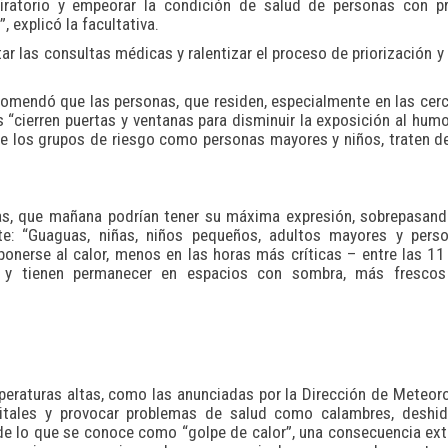
spiratorio y empeorar la condición de salud de personas con p
, explicó la facultativa.
 las consultas médicas y ralentizar el proceso de priorización y
recomendó que las personas, que residen, especialmente en las cer
 “cierren puertas y ventanas para disminuir la exposición al humo
e los grupos de riesgo como personas mayores y niños, traten de
ras, que mañana podrían tener su máxima expresión, sobrepasan
te: “Guaguas, niñas, niños pequeños, adultos mayores y pers
nerse al calor, menos en las horas más críticas – entre las 11
a y tienen permanecer en espacios con sombra, más frescos
peraturas altas, como las anunciadas por la Dirección de Meteor
 vitales y provocar problemas de salud como calambres, deshid
e lo que se conoce como “golpe de calor”, una consecuencia ex