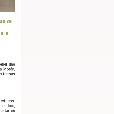
que se
a la
tener una
ía Morán,
 extremas
ríticos.
cendios,
estar en