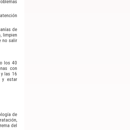
roblemas
 atención
canías de
, limpien
 no salir
do los 40
onas con
 y las 16
 y estar
ología de
ratación,
trema del