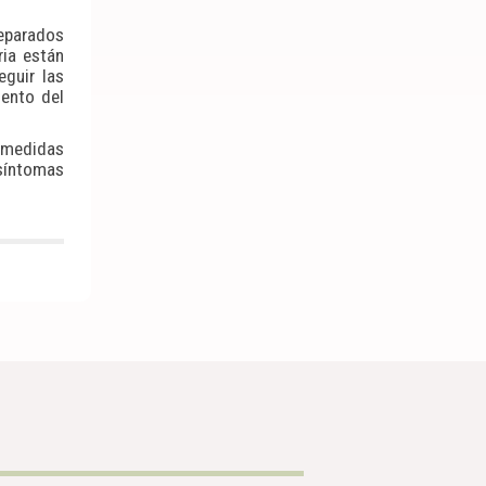
reparados
ria están
guir las
iento del
 medidas
 síntomas