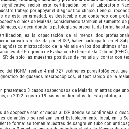
ignificativo recibir esta certificación, por el Laboratorio Na
nuestro trabajo por apoyar el diagnóstico clínico, tiene su recono
s de esta enfermedad, es destacable que contemos con profe
sospecha clínica de Malaria, considerando también el aumento de
démicas, es decir donde la patología se presenta de forma habitua
ertificación, es la capacitación de al menos dos profesional
hemoparásitos realizada por el ISP; haber participado en el Su
 diagnóstico microscópico de la Malaria en los dos últimos años,
aciones del Programa de Evaluación Externa de la Calidad (PEEC), 
 ISP, de solo las muestras positivas de malaria y contar con te
nico del HCHM, realizó 4 mil 727 exámenes parasitológicos, que 
gnóstico de gusanos macroscópicos, el test rápido de la malar
han presentado 3 casos sospechosos de Malaria, mientras que uno
país, en 2022 registró 19 casos confirmados de esta patología.
sos de sospecha eran enviados al ISP donde se confirmaba o desc
es de análisis se realizan en el Establecimiento local, en la S
uiente forma: se toman muestras de sangre en tubo con anticoa
ealizan 3 pruebas, una de diagnóstico rápido, la técnica de got