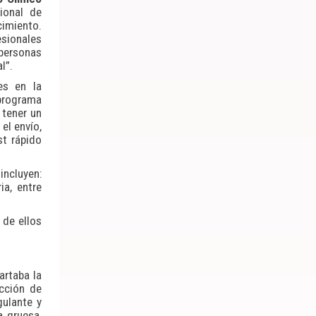
cional de
cimiento.
sionales
 personas
l”.
es en la
bprograma
 tener un
el envío,
st rápido
incluyen:
ia, entre
 de ellos
artaba la
ección de
gulante y
a gruesa,