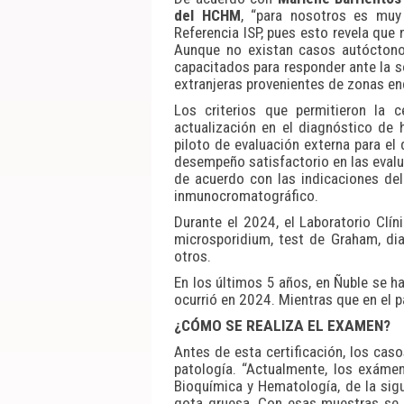
del HCHM
, “para nosotros es muy s
Referencia ISP, pues esto revela que 
Aunque no existan casos autóctono
capacitados para responder ante la 
extranjeras provenientes de zonas en
Los criterios que permitieron la c
actualización en el diagnóstico de 
piloto de evaluación externa para el
desempeño satisfactorio en las evalu
de acuerdo con las indicaciones del
inmunocromatográfico.
Durante el 2024, el Laboratorio Clí
microsporidium, test de Graham, dia
otros.
En los últimos 5 años, en Ñuble se 
ocurrió en 2024. Mientras que en el 
¿CÓMO SE REALIZA EL EXAMEN?
Antes de esta certificación, los ca
patología. “Actualmente, los exámen
Bioquímica y Hematología, de la sig
gota gruesa. Con esas muestras se r