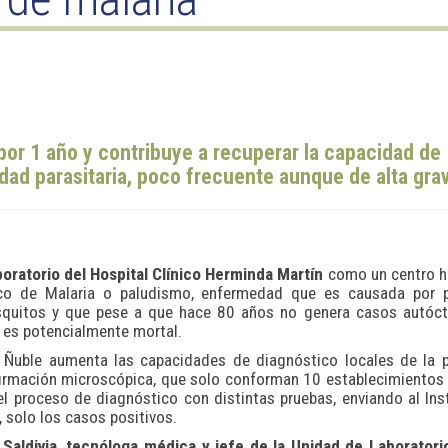
 por 1 año y contribuye a recuperar la capacidad de
ad parasitaria, poco frecuente aunque de alta gra
oratorio del Hospital Clínico Herminda Martín
como un centro h
pico de Malaria o paludismo, enfermedad que es causada por p
squitos y que pese a que hace 80 años no genera casos autóct
 es potencialmente mortal.
e Ñuble aumenta las capacidades de diagnóstico locales de la 
nfirmación microscópica, que solo conforman 10 establecimientos
 el proceso de diagnóstico con distintas pruebas, enviando al Ins
, solo los casos positivos.
Saldivia, tecnóloga médica y jefe de la Unidad de Laboratorio