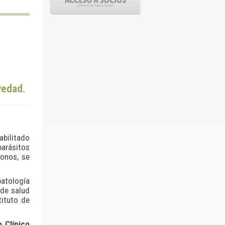
vedad.
abilitado
arásitos
onos, se
patología
 de salud
tituto de
 Clínico