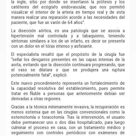
la ingle, sitio por donde se insertaron la prótesis y los
catéteres del ecógrafo endovascular, que nos permitió
visualizar el interior de la arteria en tiempo real y de esta
manera realizar una reparación acorde a las necesidades del
paciente, que fue un varón de 64 años”.
La disección aórtica, es una patología que se asocia a
hipertensión mal controlada y a tabaquismo, teniendo
síntomas similares a los de un infarto, es decir se presenta
con un dolor en el tórax intenso y asfixiante.
El especialista resaltó que el propósito de la cirugía fue
“sellar los desgarros presentes en las capas internas de la
aorta, evitando que la disección continuara progresando, que
el vaso se dilatara o que se produjera una ruptura
potencialmente fatal”, explicó.
Este nuevo procedimiento representa un fortalecimiento de
la capacidad resolutiva del establecimiento, pues permite
tratar en Ñuble a personas que anteriormente debían ser
derivadas a otras regiones.
Gracias a la técnica mínimamente invasiva, la recuperación es
menos extensa que en las cirugías convencionales como la
esternotomía o toracotomía. Tras la intervención, el usuario
debe permanecer uno o dos días hospitalizado, para luego
culminar el proceso en casa, con un tratamiento médico y
seguimiento con controles periódicos con exámenes de