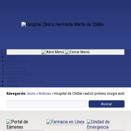
Inicio
Quiénes Somos
Historia
Misión y Visión
Equipo Directivo
Galería de Directores
Organigrama
Participación Ciudadana
Noticias
Navegación:
Inicio
»
Noticias
»
Hospital de Chillán realizó primera cirugía endovasc