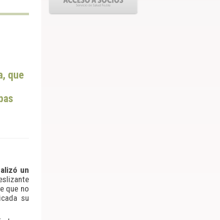
a, que
bas
alizó un
eslizante
te que no
icada su