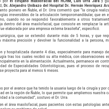
do por
el cirujano maxilofacial del HCHM, Luis Urra Jara
y gu
d,
Dr. Alejandro Unibazo del Hospital Dr. Hernán Henríquez Ar
nto pionero en Ñuble, el Dr. Urra comentó que “la cirugía realiz
ías irreversibles de la articulación temporomandibular, que en 
mo, cuando no se respondió favorablemente a otros tratamient
ja dentro del área maxilofacial, que consiste en remplazar la art
ue elaborada por una empresa externa brasileña”, especificó.
quirúrgica, que se extendió durante más de 5 horas, y que req
a máxima precisión y devolver la funcionalidad a la persona, 
n y hospitalizada durante 4 días, especialmente para manejo de
ía tras los cuales recibió su alta médica, con observaciones e
incipalmente en la alimentación. Actualmente, permanece en contr
idad de Especialidades Odontológicas, pues el proceso de recu
a se proyecta para al menos 6 meses.
or el avance que ha tenido la usuaria luego de la cirugía y por 
ad en la región de Ñuble, lo que permite que ampliemos nuestra c
dad a la comunidad”, sostuvo el Dr. Urra.
 en el área maxilofacial, pues pacientes con estas patologías ant