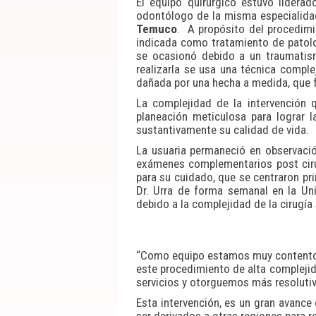
El equipo quirúrgico estuvo lidera
odontólogo de la misma especialida
Temuco
. A propósito del procedimie
indicada como tratamiento de patolog
se ocasionó debido a un traumatis
realizarla se usa una técnica comple
dañada por una hecha a medida, que f
La complejidad de la intervención 
planeación meticulosa para lograr l
sustantivamente su calidad de vida.
La usuaria permaneció en observació
exámenes complementarios post cirug
para su cuidado, que se centraron pr
Dr. Urra de forma semanal en la Un
debido a la complejidad de la cirugí
“Como equipo estamos muy contentos p
este procedimiento de alta complejid
servicios y otorguemos más resolutivi
Esta intervención, es un gran avance