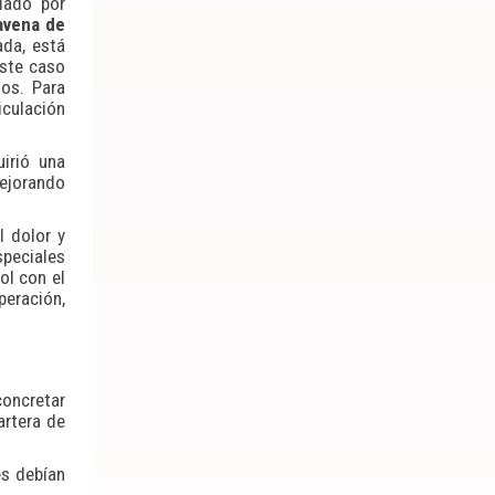
iado por
avena de
ada, está
este caso
os. Para
iculación
uirió una
mejorando
l dolor y
speciales
ol con el
peración,
concretar
artera de
es debían