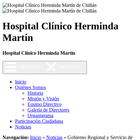
Hospital Clínico Herminda
Martín
Hospital Clínico Herminda Martín
Inicio
Quiénes Somos
Historia
Misión y Visión
Equipo Directivo
Galería de Directores
Organigrama
Participación Ciudadana
Noticias
Navegación:
Inicio
»
Noticias
»
Gobierno Regional y Servicio de