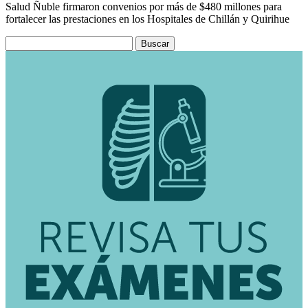
Salud Ñuble firmaron convenios por más de $480 millones para
fortalecer las prestaciones en los Hospitales de Chillán y Quirihue