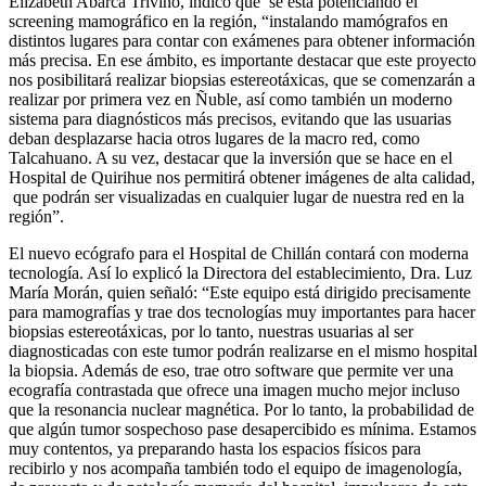
Elizabeth Abarca Triviño, indicó que se está potenciando el
screening mamográfico en la región, “instalando mamógrafos en
distintos lugares para contar con exámenes para obtener información
más precisa. En ese ámbito, es importante destacar que este proyecto
nos posibilitará realizar biopsias estereotáxicas, que se comenzarán a
realizar por primera vez en Ñuble, así como también un moderno
sistema para diagnósticos más precisos, evitando que las usuarias
deban desplazarse hacia otros lugares de la macro red, como
Talcahuano. A su vez, destacar que la inversión que se hace en el
Hospital de Quirihue nos permitirá obtener imágenes de alta calidad,
que podrán ser visualizadas en cualquier lugar de nuestra red en la
región”.
El nuevo ecógrafo para el Hospital de Chillán contará con moderna
tecnología. Así lo explicó la Directora del establecimiento, Dra. Luz
María Morán, quien señaló: “Este equipo está dirigido precisamente
para mamografías y trae dos tecnologías muy importantes para hacer
biopsias estereotáxicas, por lo tanto, nuestras usuarias al ser
diagnosticadas con este tumor podrán realizarse en el mismo hospital
la biopsia. Además de eso, trae otro software que permite ver una
ecografía contrastada que ofrece una imagen mucho mejor incluso
que la resonancia nuclear magnética. Por lo tanto, la probabilidad de
que algún tumor sospechoso pase desapercibido es mínima. Estamos
muy contentos, ya preparando hasta los espacios físicos para
recibirlo y nos acompaña también todo el equipo de imagenología,