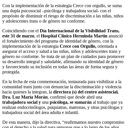
Con la implementación de la estrategia Crece con orgullo, se suma
una dupla psicosocial –psicóloga y trabajadora social- con el
propósito de disminuir el riesgo de discriminación a las niñas, niños
y adolescentes trans o de género no conforme.
Coincidiendo con el
Día Internacional de la Visibilidad Trans,
este 31 de marzo
, el
Hospital Clínico Herminda Martín
anunció
el fortalecimiento del programa de identidad de género, con la
implementación de la estrategia
Crece con Orgullo,
orientada a
asegurar el acceso y salud a las niñas, niños y adolescentes trans y
género no conforme. Se trata de un plan de cuidados para promover
su desarrollo integral y saludable, afirmando su identidad de género
y favoreciendo su inclusión en todas las áreas de forma segura y
protegida.
En la fecha de esta conmemoración, instaurada para visibilizar a la
comunidad trans junto con denunciar la discriminación y violencia
hacia quienes la integran, la
directora (s) del centro asistencial,
Dra. Luz María Morán
, confirmó que desde abril una
trabajadora social y
una
psicóloga, se sumarán
al trabajo que ya
realizan endocrinólogos, psiquiatras, matronas, y otras psicólogas y
trabajadora social del área adulta e infantil.
De esta manera, dijo la directiva, “reafirmamos nuestro compromiso
con el derecho a la salud para personas que a lo largo de los años