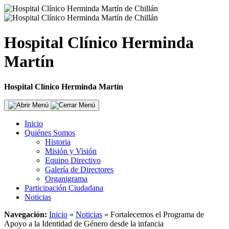
Hospital Clínico Herminda
Martín
Hospital Clínico Herminda Martín
Inicio
Quiénes Somos
Historia
Misión y Visión
Equipo Directivo
Galería de Directores
Organigrama
Participación Ciudadana
Noticias
Navegación:
Inicio
»
Noticias
»
Fortalecemos el Programa de
Apoyo a la Identidad de Género desde la infancia