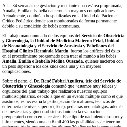
A las 34 semanas de gestación y mediante una cesárea programada,
Amalia, Emilia e Isabella nacieron sin mayores complicaciones.
Actualmente, continúan hospitalizadas en la Unidad de Paciente
Crítico Pediátrico donde son monitoreadas de forma permanente
debido a su condición de bebés prematuras.
El trabajo mancomunado de los equipos del
Servicio de Obstetricia
y Ginecología, la Unidad de Medicina Materno Fetal, Unidad
de Neonatología y el Servicio de Anestesia y Pabellones del
Hospital Clínico Herminda Martín
, fueron los artífices del éxito
en el procedimiento programado para traer al mundo a las bebés
Amalia, Emilia e Isabella Molina Quezada
, quienes nacieron con
un peso superior a los dos kilos cada una y sin mayores
complicaciones.
Sobre el parto, el
Dr. René Fabbri Aguilera, jefe del Servicio de
Obstetricia y Ginecología
comentó que “estamos muy felices y
orgullosos del gran trabajo que realizaron nuestros equipos
multidisciplinarios, debido a que en un evento múltiple como el que
asistimos, es necesaria la participación de matrones, técnicos de
enfermería de nivel superior (Tens), pediatras neonatólogos, además
de anestesistas y gíneco-obstetras tanto en la evaluación
preoperatoria como en la cesárea. Este tipo de nacimientos son muy
infrecuentes, siendo una en 6 mil 400 las posibilidades de tener un
embarazo triple, aunque en los últimos 30 años se ha incrementado