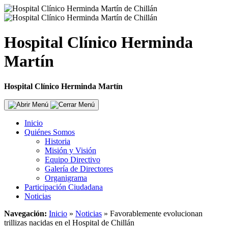
Hospital Clínico Herminda
Martín
Hospital Clínico Herminda Martín
Inicio
Quiénes Somos
Historia
Misión y Visión
Equipo Directivo
Galería de Directores
Organigrama
Participación Ciudadana
Noticias
Navegación:
Inicio
»
Noticias
»
Favorablemente evolucionan
trillizas nacidas en el Hospital de Chillán