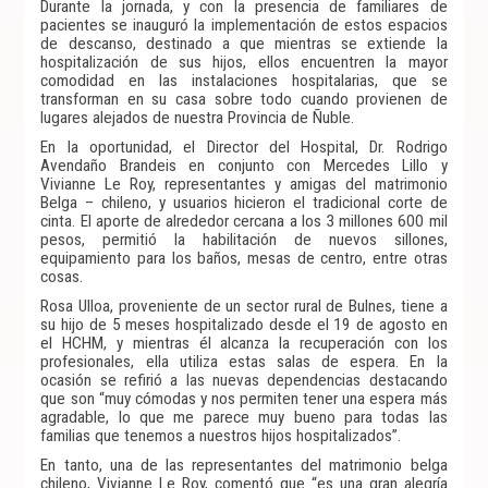
Durante la jornada, y con la presencia de familiares de
pacientes se inauguró la implementación de estos espacios
de descanso, destinado a que mientras se extiende la
hospitalización de sus hijos, ellos encuentren la mayor
comodidad en las instalaciones hospitalarias, que se
transforman en su casa sobre todo cuando provienen de
lugares alejados de nuestra Provincia de Ñuble.
En la oportunidad, el Director del Hospital, Dr. Rodrigo
Avendaño Brandeis en conjunto con Mercedes Lillo y
Vivianne Le Roy, representantes y amigas del matrimonio
Belga – chileno, y usuarios hicieron el tradicional corte de
cinta. El aporte de alrededor cercana a los 3 millones 600 mil
pesos, permitió la habilitación de nuevos sillones,
equipamiento para los baños, mesas de centro, entre otras
cosas.
Rosa Ulloa, proveniente de un sector rural de Bulnes, tiene a
su hijo de 5 meses hospitalizado desde el 19 de agosto en
el HCHM, y mientras él alcanza la recuperación con los
profesionales, ella utiliza estas salas de espera. En la
ocasión se refirió a las nuevas dependencias destacando
que son “muy cómodas y nos permiten tener una espera más
agradable, lo que me parece muy bueno para todas las
familias que tenemos a nuestros hijos hospitalizados”.
En tanto, una de las representantes del matrimonio belga
chileno, Vivianne Le Roy, comentó que “es una gran alegría