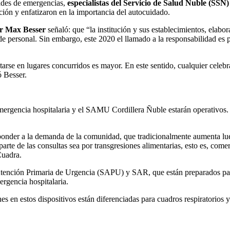
ades de emergencias,
especialistas del Servicio de Salud Ñuble (SS
ación y enfatizaron en la importancia del autocuidado.
or Max Besser
señaló: que “la institución y sus establecimientos, elabo
e personal. Sin embargo, este 2020 el llamado a la responsabilidad es 
fectarse en lugares concurridos es mayor. En este sentido, cualquier cele
 Besser.
ergencia hospitalaria y el SAMU Cordillera Ñuble estarán operativos. 
sponder a la demanda de la comunidad, que tradicionalmente aumenta lue
 parte de las consultas sea por transgresiones alimentarias, esto es, com
Cuadra.
 Atención Primaria de Urgencia (SAPU) y SAR, que están preparados para
ergencia hospitalaria.
es en estos dispositivos están diferenciadas para cuadros respiratorios y