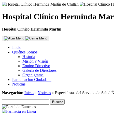
Hospital Clínico Herminda Mar
Hospital Clínico Herminda Martín
Inicio
Quiénes Somos
Historia
Misión y Visión
Equipo Directivo
Galería de Directores
Organigrama
Participación Ciudadana
Noticias
Navegación:
Inicio
»
Noticias
»
Especialistas del Servicio de Salud Ñu