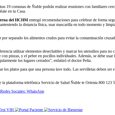
otras 19 comunas de Ñuble podrán realizar reuniones con familiares cer
déate en tu Casa.
interna del HCHM
entregó recomendaciones para celebrar de forma segur
 manteniendo la distancia física, usar mascarilla en todo momento y limp
por separado los alimentos crudos para evitar la contaminación cruzada 
eferencia utilizar elementos desechables y marcar los utensilios para no
 con pinzas, y el pebre en pocillos individuales. Además, se debe usar 
ularmente los lugares cerrados”, enfatizó el doctor Peña.
var los platos para que una persona lave todo. Las servilletas deben ser e
 la plataforma telefónica Servicio de Salud Ñuble te Orienta 800 123 5