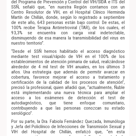
del Programa de Prevención y Control del VIH/SIDA e ITS del
SSÑ, señaló que, “en nuestra Región contamos con un
Centro Resolutor de VIH, en el Hospital Clínico Herminda
Martín de Chillán, donde, según lo registrado a septiembre
de este año, 643 personas están bajo control. De estas, el
100% recibe Terapia Antirretroviral (TAR), de los cuales, el
93,3% se encuentra con carga viral indetectable,
disminuyendo de esa manera la transmisibilidad del virus en
nuestro territorio”.
“Desde el SSÑ hemos habilitado el acceso diagnóstico
mediante test visual/rápido de VIH en el 100% de los
establecimientos de atención primaria de salud, realizándose
alrededor de 4 mil test de VIH anuales, en los últimos 3
años. Una estrategia que además de permitir avanzar en
cobertura, favorece mejorar el acceso a tratamiento y
certificación de la calidad de los procesos de atención”,
precisó la profesional, quien añadió que, “actualmente, Ñuble
está implementando una nueva técnica para ampliar el
acceso a los exámenes de detección: el test de
autodiagnóstico, que tiene enfoque comunitario,
contribuyendo a que las personas conozcan su estado
serológico”.
Por su parte, la Dra. Fabiola Fernández Quezada, Inmunóloga
y Jefa del Policlínico de Infecciones de Transmisión Sexual y
VIH del Hospital de Chillán, enfatizó que, “en esta