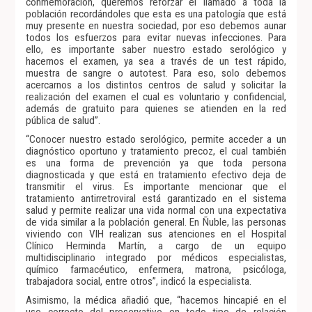
conmemoración, queremos reforzar el llamado a toda la
población recordándoles que esta es una patología que está
muy presente en nuestra sociedad, por eso debemos aunar
todos los esfuerzos para evitar nuevas infecciones. Para
ello, es importante saber nuestro estado serológico y
hacernos el examen, ya sea a través de un test rápido,
muestra de sangre o autotest. Para eso, solo debemos
acercarnos a los distintos centros de salud y solicitar la
realización del examen el cual es voluntario y confidencial,
además de gratuito para quienes se atienden en la red
pública de salud”.
“Conocer nuestro estado serológico, permite acceder a un
diagnóstico oportuno y tratamiento precoz, el cual también
es una forma de prevención ya que toda persona
diagnosticada y que está en tratamiento efectivo deja de
transmitir el virus. Es importante mencionar que el
tratamiento antirretroviral está garantizado en el sistema
salud y permite realizar una vida normal con una expectativa
de vida similar a la población general. En Ñuble, las personas
viviendo con VIH realizan sus atenciones en el Hospital
Clínico Herminda Martín, a cargo de un equipo
multidisciplinario integrado por médicos especialistas,
químico farmacéutico, enfermera, matrona, psicóloga,
trabajadora social, entre otros”, indicó la especialista.
Asimismo, la médica añadió que, “hacemos hincapié en el
uso correcto del preservativo en todo tipo de relación