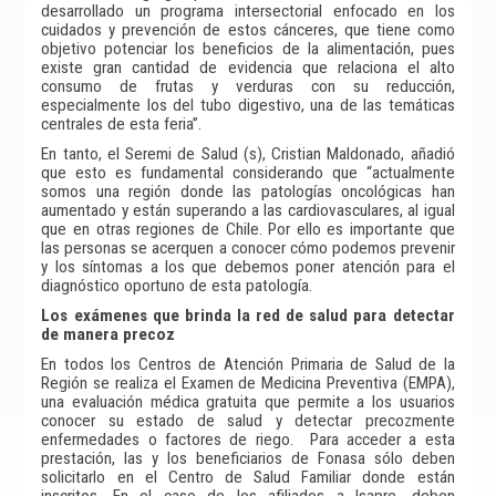
desarrollado un programa intersectorial enfocado en los
cuidados y prevención de estos cánceres, que tiene como
objetivo potenciar los beneficios de la alimentación, pues
existe gran cantidad de evidencia que relaciona el alto
consumo de frutas y verduras con su reducción,
especialmente los del tubo digestivo, una de las temáticas
centrales de esta feria”.
En tanto, el Seremi de Salud (s), Cristian Maldonado, añadió
que esto es fundamental considerando que “actualmente
somos una región donde las patologías oncológicas han
aumentado y están superando a las cardiovasculares, al igual
que en otras regiones de Chile. Por ello es importante que
las personas se acerquen a conocer cómo podemos prevenir
y los síntomas a los que debemos poner atención para el
diagnóstico oportuno de esta patología.
Los exámenes que brinda la red de salud para detectar
de manera precoz
En todos los Centros de Atención Primaria de Salud de la
Región se realiza el Examen de Medicina Preventiva (EMPA),
una evaluación médica gratuita que permite a los usuarios
conocer su estado de salud y detectar precozmente
enfermedades o factores de riego. Para acceder a esta
prestación, las y los beneficiarios de Fonasa sólo deben
solicitarlo en el Centro de Salud Familiar donde están
inscritos. En el caso de los afiliados a Isapre, deben