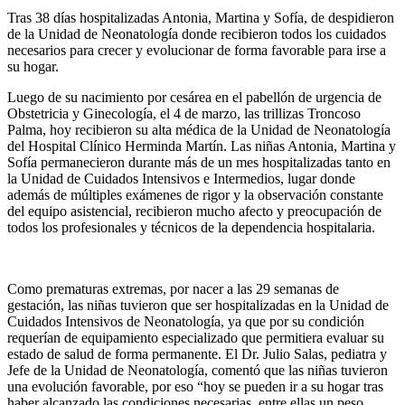
Tras 38 días hospitalizadas Antonia, Martina y Sofía, de despidieron
de la Unidad de Neonatología donde recibieron todos los cuidados
necesarios para crecer y evolucionar de forma favorable para irse a
su hogar.
Luego de su nacimiento por cesárea en el pabellón de urgencia de
Obstetricia y Ginecología, el 4 de marzo, las trillizas Troncoso
Palma, hoy recibieron su alta médica de la Unidad de Neonatología
del Hospital Clínico Herminda Martín. Las niñas Antonia, Martina y
Sofía permanecieron durante más de un mes hospitalizadas tanto en
la Unidad de Cuidados Intensivos e Intermedios, lugar donde
además de múltiples exámenes de rigor y la observación constante
del equipo asistencial, recibieron mucho afecto y preocupación de
todos los profesionales y técnicos de la dependencia hospitalaria.
Como prematuras extremas, por nacer a las 29 semanas de
gestación, las niñas tuvieron que ser hospitalizadas en la Unidad de
Cuidados Intensivos de Neonatología, ya que por su condición
requerían de equipamiento especializado que permitiera evaluar su
estado de salud de forma permanente. El Dr. Julio Salas, pediatra y
Jefe de la Unidad de Neonatología, comentó que las niñas tuvieron
una evolución favorable, por eso “hoy se pueden ir a su hogar tras
haber alcanzado las condiciones necesarias, entre ellas un peso