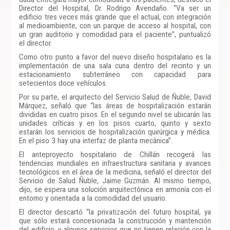
Director del Hospital, Dr. Rodrigo Avendaño. “Va ser un
edificio tres veces más grande que el actual, con integración
al medioambiente, con un parque de acceso al hospital, con
un gran auditorio y comodidad para el paciente”, puntualizó
el director.
Como otro punto a favor del nuevo diseño hospitalario es la
implementación de una sala cuna dentro del recinto y un
estacionamiento subterráneo con capacidad para
setecientos doce vehículos.
Por su parte, el arquitecto del Servicio Salud de Ñuble, David
Márquez, señaló que “las áreas de hospitalización estarán
divididas en cuatro pisos. En el segundo nivel se ubicarán las
unidades críticas y en los pisos cuarto, quinto y sexto
estarán los servicios de hospitalización quirúrgica y médica.
En el piso 3 hay una interfaz de planta mecánica”.
El anteproyecto hospitalario de Chillán recogerá las
tendencias mundiales en infraestructura sanitaria y avances
tecnológicos en el área de la medicina, señaló el director del
Servicio de Salud Ñuble, Jaime Guzmán. Al mismo tiempo,
dijo, se espera una solución arquitectónica en armonía con el
entorno y orientada a la comodidad del usuario.
El director descartó “la privatización del futuro hospital, ya
que sólo estará concesionada la construcción y mantención
del edificio, y algunos servicios que no tienen relación con la