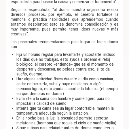
especialista para buscar la causa y comenzar el tratamiento”.
Según la especialista, “al dormir nuestro organismo realiza
diversos procesos, por ejemplo, el cerebro fortalece la
memoria o practica habilidades que aprendemos cuando
estamos despiertos; esto se denomina consolidación y es
muy importante, pues permite tener ideas nuevas y más
creativas”.
Las principales recomendaciones para lograr un buen dormir
son:
Fija un horario regular para levantarte y acostarte: incluso
los días que no trabajas, esto ayuda a ordenar el reloj
biológico; el cerebro «entiende» que es el momento de
despertar y descansar, no pelees contra eso, si te da
sueño, duerme.
Haz alguna actividad física durante el día como caminar,
andar en bicicleta, subir y bajar escaleras, o algún
ejercicio ligero, esto ayuda a acortar la latencia (el tiempo
en que demoras en dormir).
Evita irte a la cama con hambre y come ligero para no
impactar la calidad de sueño.
Intenta que tu cama sea un lugar confortable, mantén la
temperatura adecuada según la estación.
En la noche baja la luz, la oscuridad permite secretar
melatonina (hormona que regula el ciclo de sueño-vigilia).
Sigue rutinas para relajarte antes de dormir como leer o