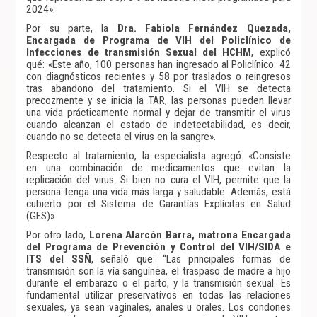
2024».
Por su parte, la
Dra. Fabiola Fernández Quezada,
Encargada de Programa de VIH del Policlínico de
Infecciones de transmisión Sexual del HCHM
, explicó
qué: «Este año, 100 personas han ingresado al Policlínico: 42
con diagnósticos recientes y 58 por traslados o reingresos
tras abandono del tratamiento. Si el VIH se detecta
precozmente y se inicia la TAR, las personas pueden llevar
una vida prácticamente normal y dejar de transmitir el virus
cuando alcanzan el estado de indetectabilidad, es decir,
cuando no se detecta el virus en la sangre».
Respecto al tratamiento, la especialista agregó: «Consiste
en una combinación de medicamentos que evitan la
replicación del virus. Si bien no cura el VIH, permite que la
persona tenga una vida más larga y saludable. Además, está
cubierto por el Sistema de Garantías Explícitas en Salud
(GES)».
Por otro lado,
Lorena Alarcón Barra, matrona Encargada
del Programa de Prevención y Control del VIH/SIDA e
ITS del SSÑ
, señaló que: “Las principales formas de
transmisión son la vía sanguínea, el traspaso de madre a hijo
durante el embarazo o el parto, y la transmisión sexual. Es
fundamental utilizar preservativos en todas las relaciones
sexuales, ya sean vaginales, anales u orales. Los condones