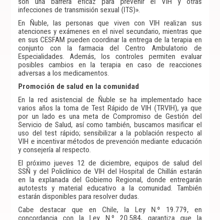
son una barrera eficaz para prevenir el VIH y otras
infecciones de transmisión sexual (ITS)».
En Ñuble, las personas que viven con VIH realizan sus
atenciones y exámenes en el nivel secundario, mientras que
en sus CESFAM pueden coordinar la entrega de la terapia en
conjunto con la farmacia del Centro Ambulatorio de
Especialidades. Además, los controles permiten evaluar
posibles cambios en la terapia en caso de reacciones
adversas a los medicamentos.
Promoción de salud en la comunidad
En la red asistencial de Ñuble se ha implementado hace
varios años la toma de Test Rápido de VIH (TRVIH), ya que
por un lado es una meta de Compromiso de Gestión del
Servicio de Salud, así como también, buscamos masificar el
uso del test rápido; sensibilizar a la población respecto al
VIH e incentivar métodos de prevención mediante educación
y consejería al respecto.
El próximo jueves 12 de diciembre, equipos de salud del
SSÑ y del Policlínico de VIH del Hospital de Chillán estarán
en la explanada del Gobierno Regional, donde entregarán
autotests y material educativo a la comunidad. También
estarán disponibles para resolver dudas.
Cabe destacar que en Chile, la Ley N.º 19.779, en
concordancia con la Ley N.º 20.584, garantiza que la