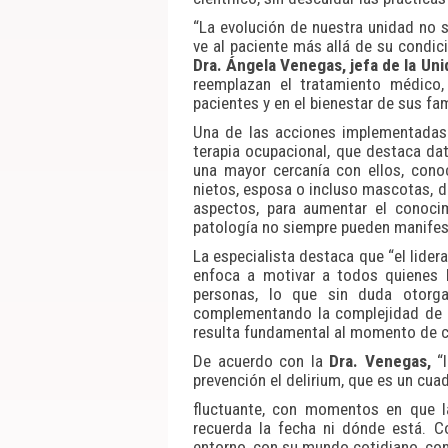
“La evolución de nuestra unidad no 
ve al paciente más allá de su condi
Dra. Ángela Venegas, jefa de la Uni
reemplazan el tratamiento médico,
pacientes y en el bienestar de sus fam
Una de las acciones implementadas 
terapia ocupacional, que destaca dat
una mayor cercanía con ellos, cono
nietos, esposa o incluso mascotas, 
aspectos, para aumentar el conoci
patología no siempre pueden manifes
La especialista destaca que “el lider
enfoca a motivar a todos quienes
personas, lo que sin duda otorg
complementando la complejidad de la
resulta fundamental al momento de cu
De acuerdo con la
Dra. Venegas,
“
prevención el delirium, que es un cu
fluctuante, con momentos en que l
recuerda la fecha ni dónde está. C
entorno, con su mundo cotidiano, con