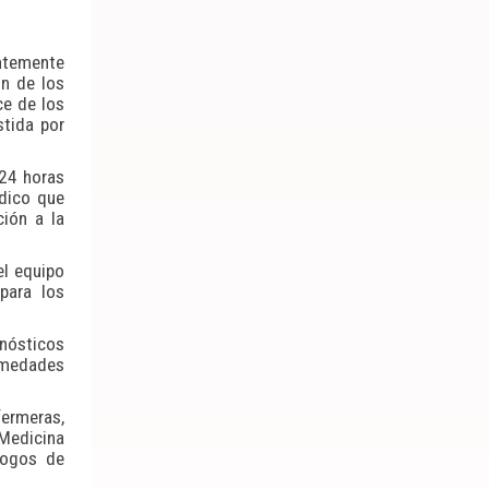
ntemente
ón de los
ce de los
stida por
 24 horas
édico que
ión a la
el equipo
para los
gnósticos
ermedades
ermeras,
 Medicina
ólogos de