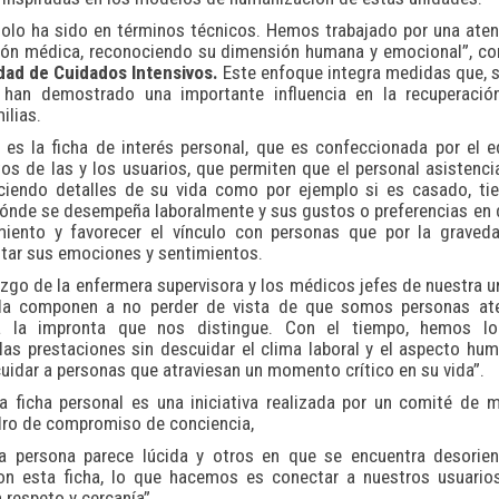
solo ha sido en términos técnicos. Hemos trabajado por una ate
ción médica, reconociendo su dimensión humana y emocional”, c
dad de Cuidados Intensivos.
Este enfoque integra medidas que, s
 han demostrado una importante influencia en la recuperació
ilias.
es la ficha de interés personal, que es confeccionada por el 
os de las y los usuarios, que permiten que el personal asistencia
ciendo detalles de su vida como por ejemplo si es casado, tie
dónde se desempeña laboralmente y sus gustos o preferencias en 
miento y favorecer el vínculo con personas que por la graved
tar sus emociones y sentimientos.
azgo de la enfermera supervisora y los médicos jefes de nuestra u
 la componen a no perder de vista de que somos personas at
a la impronta que nos distingue. Con el tiempo, hemos lo
s prestaciones sin descuidar el clima laboral y el aspecto hu
idar a personas que atraviesan un momento crítico en su vida”.
la ficha personal es una iniciativa realizada por un comité de
adro de compromiso de conciencia,
a persona parece lúcida y otros en que se encuentra desorien
on esta ficha, lo que hacemos es conectar a nuestros usuario
 respeto y cercanía”.