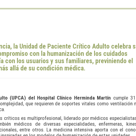
cia, la Unidad de Paciente Crítico Adulto celebra 
compromiso con la humanización de los cuidados
 con los usuarios y sus familiares, previniendo el
más allá de su condición médica.
ulto (UPCA) del Hospital Clínico Herminda Martín
cumple 31
omplejidad, que requieren de soportes vitales como ventilación
ca.
s críticos es multiprofesional, liderado por médicos especialista
mbién médicos de diversas especialidades, enfermeras, kines
ionales, entre otros. La medicina intensiva aporta con el con
as inspiradas en los modelos de humanización de estas unidades.