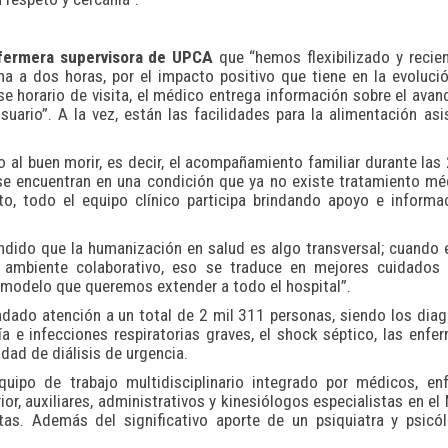
fermera supervisora de UPCA
que “hemos flexibilizado y recie
na a dos horas, por el impacto positivo que tiene en la evoluci
se horario de visita, el médico entrega información sobre el avan
uario”. A la vez, están las facilidades para la alimentación asi
 al buen morir, es decir, el acompañamiento familiar durante las
 se encuentran en una condición que ya no existe tratamiento m
, todo el equipo clínico participa brindando apoyo e informac
dido que la humanización en salud es algo transversal; cuando 
n ambiente colaborativo, eso se traduce en mejores cuidados 
modelo que queremos extender a todo el hospital”.
ndado atención a un total de 2 mil 311 personas, siendo los dia
e infecciones respiratorias graves, el shock séptico, las enf
dad de diálisis de urgencia.
ipo de trabajo multidisciplinario integrado por médicos, enf
ior, auxiliares, administrativos y kinesiólogos especialistas en el
utas. Además del significativo aporte de un psiquiatra y psic