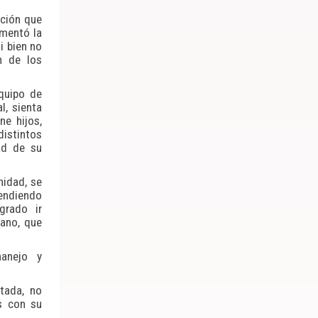
nción que
omentó la
i bien no
n de los
equipo de
l, sienta
ne hijos,
distintos
ad de su
nidad, se
endiendo
grado ir
mano, que
 manejo y
tada, no
s con su