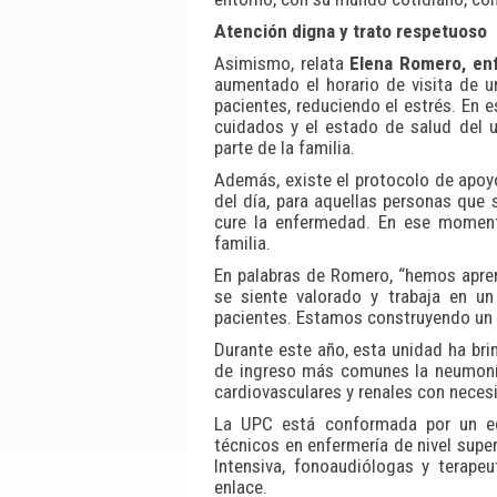
Atención digna y trato respetuoso
Asimismo, relata
Elena Romero, en
aumentado el horario de visita de u
pacientes, reduciendo el estrés. En e
cuidados y el estado de salud del us
parte de la familia.
Además, existe el protocolo de apoyo
del día, para aquellas personas que
cure la enfermedad. En ese momento
familia.
En palabras de Romero, “hemos apren
se siente valorado y trabaja en u
pacientes. Estamos construyendo un 
Durante este año, esta unidad ha bri
de ingreso más comunes la neumonía 
cardiovasculares y renales con necesi
La UPC está conformada por un equ
técnicos en enfermería de nivel super
Intensiva, fonoaudiólogas y terape
enlace.