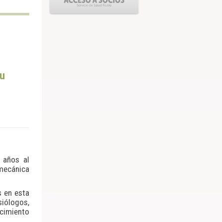
su
 años al
 mecánica
s en esta
iólogos,
ocimiento